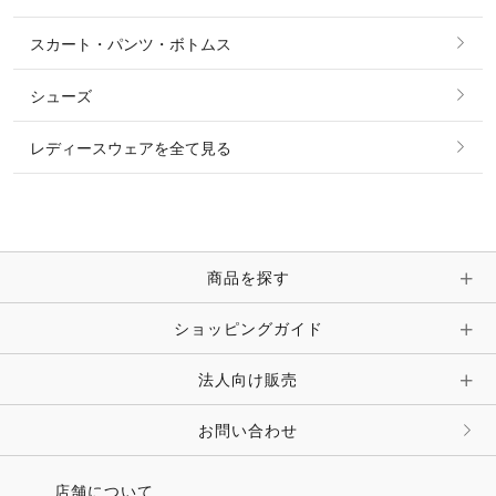
タイ・タイピン・その他アクセサリー
シャツ・ブラウス・ワンピース
スカート・パンツ・ボトムス
リング
ベルト
その他 トップス
シューズ
ピアス・イヤリング
帽子・ヘア小物
レディースウェアを全て見る
ネックレス
マフラー・スカーフ・ストール・スヌード
ブレスレット・バングル・アンクレット
手袋
ピン・ブローチ・コサージュ
商品を探す
時計・財布・キーケース・革小物
ショッピングガイド
その他 アクセサリー
キーホルダー・チャーム・ストラップ
法人向け販売
その他 ファッション雑貨
お問い合わせ
店舗について