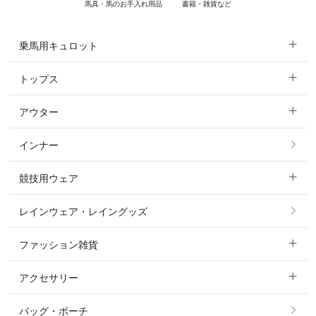
馬具・馬のお手入れ用品
書籍・雑貨など
乗馬用キュロット
トップス
すべてのキュロット
アウター
すべてのトップス
フルグリップ・尻革 キュロット
インナー
すべてのアウター
ポロシャツ
ニーグリップ・膝革 キュロット
競技用ウェア
コート
カットソー・Tシャツ・タンクトップ
ノーグリップ・共布 キュロット
レインウェア・レイングッズ
すべての競技用ウェア
ジャケット・ブルゾン
機能性シャツ・スポーツシャツ
ファッション雑貨
ショージャケット
ベスト
パーカー・トレーナー・スウェット
アクセサリー
すべてのファッション雑貨
ショーシャツ
その他 アウター
ニット・セーター
バッグ・ポーチ
すべてのアクセサリー
ソックス