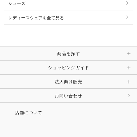
シューズ
ピアス・イヤリング
帽子・ヘア小物
レディースウェアを全て見る
ネックレス
マフラー・スカーフ・ストール・スヌード
ブレスレット・バングル・アンクレット
手袋
ピン・ブローチ・コサージュ
商品を探す
時計・財布・キーケース・革小物
ショッピングガイド
その他 アクセサリー
キーホルダー・チャーム・ストラップ
法人向け販売
その他 ファッション雑貨
お問い合わせ
店舗について