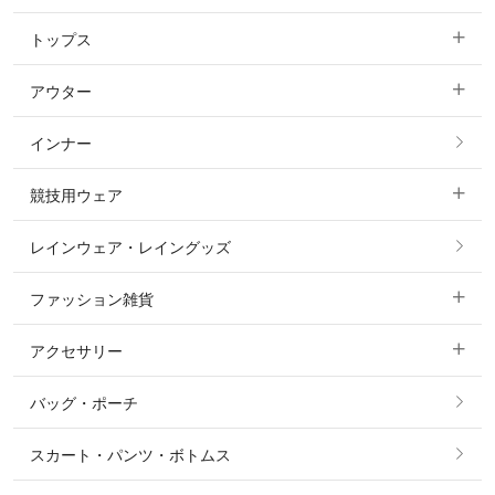
トップス
すべてのキュロット
アウター
すべてのトップス
フルグリップ・尻革 キュロット
インナー
すべてのアウター
ポロシャツ
ニーグリップ・膝革 キュロット
競技用ウェア
コート
カットソー・Tシャツ・タンクトップ
ノーグリップ・共布 キュロット
レインウェア・レイングッズ
すべての競技用ウェア
ジャケット・ブルゾン
機能性シャツ・スポーツシャツ
ファッション雑貨
ショージャケット
ベスト
パーカー・トレーナー・スウェット
アクセサリー
すべてのファッション雑貨
ショーシャツ
その他 アウター
ニット・セーター
バッグ・ポーチ
すべてのアクセサリー
ソックス
タイ・タイピン・その他アクセサリー
シャツ・ブラウス・ワンピース
スカート・パンツ・ボトムス
リング
ベルト
その他 トップス