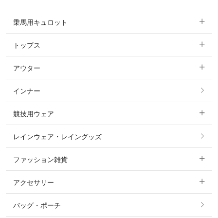
乗馬用キュロット
トップス
すべてのキュロット
アウター
すべてのトップス
フルグリップ・尻革 キュロット
インナー
すべてのアウター
ポロシャツ
ニーグリップ・膝革 キュロット
競技用ウェア
コート
カットソー・Tシャツ・タンクトップ
ノーグリップ・共布 キュロット
レインウェア・レイングッズ
すべての競技用ウェア
ジャケット・ブルゾン
機能性シャツ・スポーツシャツ
ファッション雑貨
ショージャケット
ベスト
パーカー・トレーナー・スウェット
アクセサリー
すべてのファッション雑貨
ショーシャツ
その他 アウター
ニット・セーター
バッグ・ポーチ
すべてのアクセサリー
ソックス
タイ・タイピン・その他アクセサリー