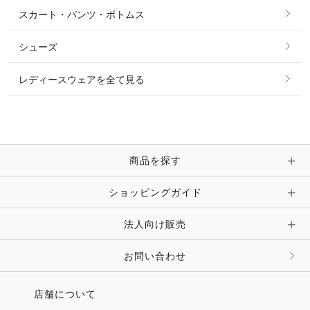
シャツ・ブラウス・ワンピース
スカート・パンツ・ボトムス
リング
ベルト
その他 トップス
シューズ
ピアス・イヤリング
帽子・ヘア小物
レディースウェアを全て見る
ネックレス
マフラー・スカーフ・ストール・スヌード
ブレスレット・バングル・アンクレット
手袋
ピン・ブローチ・コサージュ
商品を探す
時計・財布・キーケース・革小物
ショッピングガイド
その他 アクセサリー
キーホルダー・チャーム・ストラップ
法人向け販売
その他 ファッション雑貨
お問い合わせ
店舗について