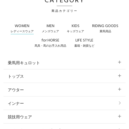
CATEGORY
商品カテゴリー
WOMEN
MEN
KIDS
RIDING GOODS
レディースウェア
メンズウェア
キッズウェア
乗馬用品
for HORSE
LIFE STYLE
馬具・馬のお手入れ用品
書籍・雑貨など
乗馬用キュロット
トップス
すべてのキュロット
アウター
すべてのトップス
フルグリップ・尻革 キュロット
インナー
すべてのアウター
ポロシャツ
ニーグリップ・膝革 キュロット
競技用ウェア
コート
カットソー・Tシャツ・タンクトップ
ノーグリップ・共布 キュロット