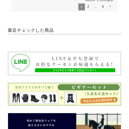
34
件中
1
-
10
件表示
2
4
1
…
最近チェックした商品