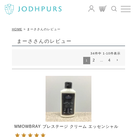
HOME
まーささんのレビュー
まーささんのレビュー
34
件中
1
-
10
件表示
2
4
1
…
MMOWBRAY プレステージ クリーム エッセンシャル