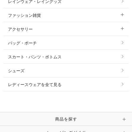
レインウェア・レイングッズ
すべての競技用ウェア
ジャケット・ブルゾン
機能性シャツ・スポーツシャツ
ファッション雑貨
ショージャケット
ベスト
パーカー・トレーナー・スウェット
アクセサリー
すべてのファッション雑貨
ショーシャツ
その他 アウター
ニット・セーター
バッグ・ポーチ
すべてのアクセサリー
ソックス
タイ・タイピン・その他アクセサリー
シャツ・ブラウス・ワンピース
スカート・パンツ・ボトムス
リング
ベルト
その他 トップス
シューズ
ピアス・イヤリング
帽子・ヘア小物
レディースウェアを全て見る
ネックレス
マフラー・スカーフ・ストール・スヌード
ブレスレット・バングル・アンクレット
手袋
ピン・ブローチ・コサージュ
商品を探す
時計・財布・キーケース・革小物