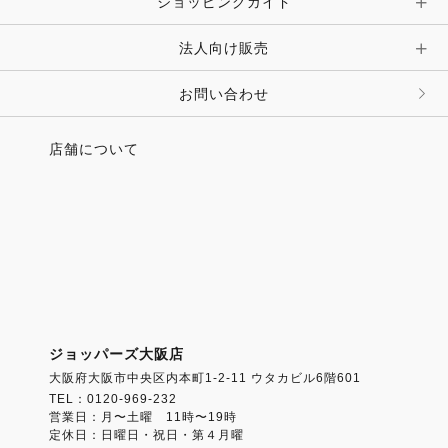
ショッピングガイド
その他 アクセサリー
キーホルダー・チャーム・ストラップ
法人向け販売
その他 ファッション雑貨
お問い合わせ
店舗について
ジョッパーズ大阪店
大阪府大阪市中央区内本町1-2-11 ウタカビル6階601
TEL：0120-969-232
営業日：月〜土曜 11時〜19時
定休日：日曜日・祝日・第４月曜