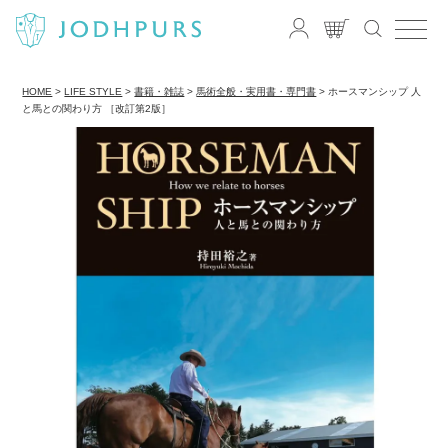
HOME
LIFE STYLE
書籍・雑誌
馬術全般・実用書・専門書
ホースマンシップ 人
と馬との関わり方 ［改訂第2版］