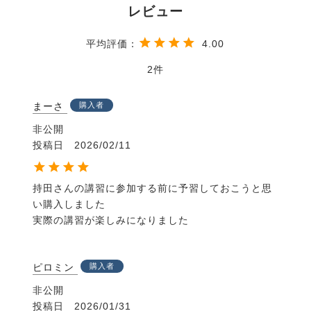
第４章：丸馬場での関わり方（ラウンドペンワーク）
4.00
第５章：騎乗への関連性（ライディングワーク）
2
・著者 持田裕之
・サイズ B5判
まーさ
購入者
・ページ数 94ページ オールカラー
非公開
・販売・発行 株式会社エクイネット
投稿日
2026/02/11
持田さんの講習に参加する前に予習しておこうと思
い購入しました

実際の講習が楽しみになりました
ピロミン
購入者
非公開
投稿日
2026/01/31