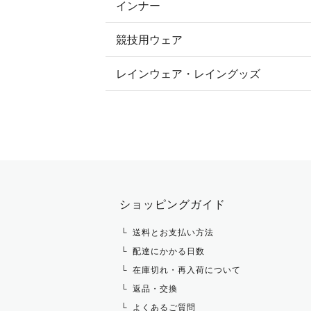
インナー
すべてのアウター
ポロシャツ
ニーグリップ・膝革 キュロット
競技用ウェア
コート
カットソー・Tシャツ・タンクトッ
ノーグリップ・共布 キュロット
レインウェア・レイングッズ
すべての競技用ウェア
ジャケット・ブルゾン
機能性シャツ・スポーツシャツ
ショージャケット
ベスト
パーカー・トレーナー・スウェット
ショーシャツ
その他 アウター
ニット・セーター
タイ・タイピン・その他アクセサリ
シャツ・ブラウス・ワンピース
ショッピングガイド
その他 トップス
送料とお支払い方法
配達にかかる日数
在庫切れ・再入荷について
返品・交換
よくあるご質問