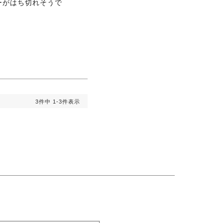
ーがはち切れそうで
3
件中
1
-
3
件表示