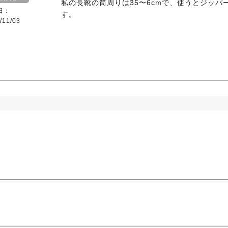
私の長靴の筒周りは35〜6cmで、使うとジッパ
日
す。
/11/03