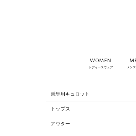
WOMEN
M
レディースウェア
メンズ
乗馬用キュロット
トップス
すべてのキュロット
アウター
すべてのトップス
フルグリップ・尻革 キュロット