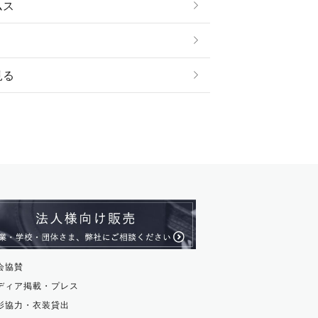
ムス
見る
ストール・スヌード
ル・アンクレット
ージュ
ス・革小物
ム・ストラップ
貨
会協賛
ディア掲載・プレス
影協力・衣装貸出