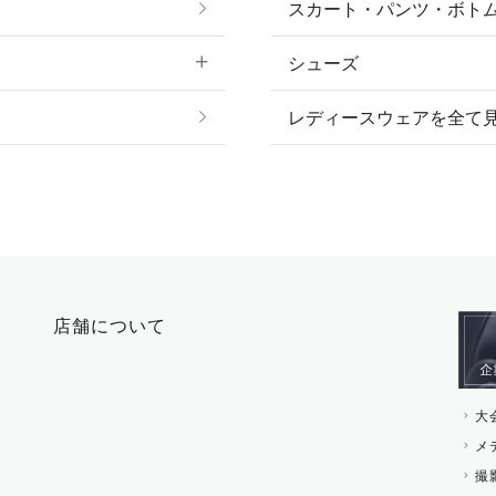
スカート・パンツ・ボト
リング
ベルト
シューズ
プ
ピアス・イヤリング
帽子・ヘア小物
レディースウェアを全て
ネックレス
マフラー・スカーフ・
ブレスレット・バング
手袋
ピン・ブローチ・コサ
時計・財布・キーケー
ー
その他 アクセサリー
キーホルダー・チャー
店舗について
その他 ファッション雑
大
メ
撮