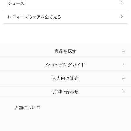
シューズ
ピアス・イヤリング
帽子・ヘア小物
レディースウェアを全て見る
ネックレス
マフラー・スカーフ・ストール・スヌード
ブレスレット・バングル・アンクレット
手袋
ピン・ブローチ・コサージュ
商品を探す
時計・財布・キーケース・革小物
ショッピングガイド
その他 アクセサリー
キーホルダー・チャーム・ストラップ
法人向け販売
その他 ファッション雑貨
お問い合わせ
店舗について