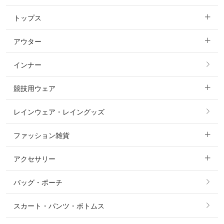
トップス
すべてのキュロット
アウター
すべてのトップス
フルグリップ・尻革 キュロット
インナー
すべてのアウター
ポロシャツ
ニーグリップ・膝革 キュロット
競技用ウェア
コート
カットソー・Tシャツ・タンクトップ
ノーグリップ・共布 キュロット
レインウェア・レイングッズ
すべての競技用ウェア
ジャケット・ブルゾン
機能性シャツ・スポーツシャツ
ファッション雑貨
ショージャケット
ベスト
パーカー・トレーナー・スウェット
アクセサリー
すべてのファッション雑貨
ショーシャツ
その他 アウター
ニット・セーター
バッグ・ポーチ
すべてのアクセサリー
ソックス
タイ・タイピン・その他アクセサリー
シャツ・ブラウス・ワンピース
スカート・パンツ・ボトムス
リング
ベルト
その他 トップス