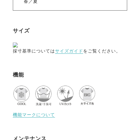
春／夏
・吸水速乾
汗を素早く吸収して拡散させ、衣服をドライで快適に
保つ吸水速乾素材。
激しい運動の後でもベタつかず、爽やかな着心地をキ
サイズ
ープします。
・乗馬以外にも
採寸基準については
サイズガイド
をご覧ください。
ジョギング、ゴルフなどのスポーツはもちろん、ガー
デニングなど様々なアウトドアシーンでも活躍しま
す。
機能
機能マークについて
メンテナンス