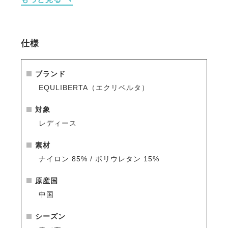
きる一品です。
・日本人の体型と騎乗の動きに最適化されたデザイン
縦横に伸びる2wayストレッチ素材。
仕様
伸縮性が非常に高い生地なので、激しい動きや急激な
動きに突っ張らず瞬時にフィット。
より自由に、気持ちよく乗馬を楽しむために開発され
ブランド
たインナーがあなたの乗馬ライフをサポートします。
EQULIBERTA（エクリベルタ）
・UVカット UPF50+
対象
UVカット機能は最高ランクのUPF50+。ハイネックの
レディース
デザインが首元までしっかり日光からガードします。
表面加工ではなく繊維そのものがUVカット機能を持っ
素材
ているため、半永久的に効果が持続します。
ナイロン 85% / ポリウレタン 15%
・接触冷感
原産国
着た瞬間から冷たさが感じられる接触冷感素材を使
中国
用。
なめらかでシルクのように気持ちのよい手触りです。
シーズン