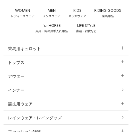
WOMEN
MEN
KIDS
RIDING GOODS
レディースウェア
メンズウェア
キッズウェア
乗馬用品
for HORSE
LIFE STYLE
馬具・馬のお手入れ用品
書籍・雑貨など
乗馬用キュロット
トップス
すべてのキュロット
アウター
すべてのトップス
フルグリップ・尻革 キュロット
インナー
すべてのアウター
ポロシャツ
ニーグリップ・膝革 キュロット
競技用ウェア
コート
カットソー・Tシャツ・タンクトップ
ノーグリップ・共布 キュロット
レインウェア・レイングッズ
すべての競技用ウェア
ジャケット・ブルゾン
機能性シャツ・スポーツシャツ
ファッション雑貨