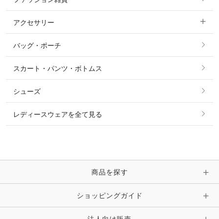
ショージャケット
ベスト
パーカー・トレーナー・スウェット
アクセサリー
すべてのファッション雑貨
ショーシャツ
その他 アウター
ニット・セーター
バッグ・ポーチ
すべてのアクセサリー
ソックス
タイ・タイピン・その他アクセサリー
シャツ・ブラウス・ワンピース
スカート・パンツ・ボトムス
リング
ベルト
その他 トップス
シューズ
ピアス・イヤリング
帽子・ヘア小物
レディースウェアを全て見る
ネックレス
マフラー・スカーフ・ストール・スヌード
ブレスレット・バングル・アンクレット
手袋
ピン・ブローチ・コサージュ
商品を探す
時計・財布・キーケース・革小物
ショッピングガイド
その他 アクセサリー
キーホルダー・チャーム・ストラップ