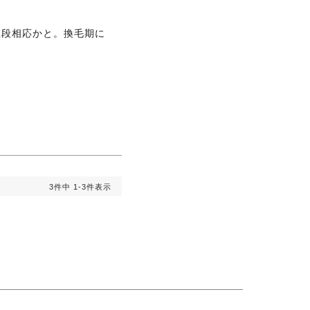
値段相応かと。換毛期に
3
件中
1
-
3
件表示