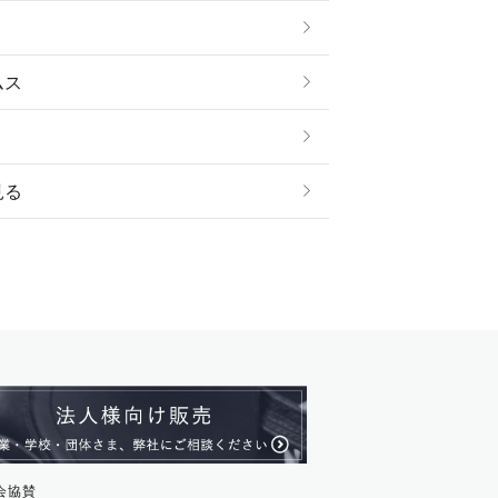
ムス
見る
ストール・スヌード
ル・アンクレット
ージュ
ス・革小物
ム・ストラップ
貨
会協賛