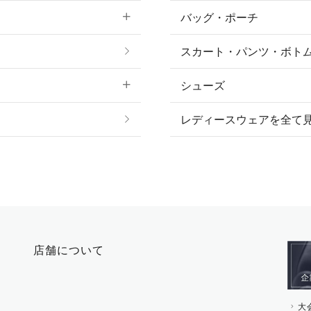
バッグ・ポーチ
すべてのアクセサリー
ソックス
スカート・パンツ・ボト
リング
ベルト
シューズ
プ
ピアス・イヤリング
帽子・ヘア小物
レディースウェアを全て
ネックレス
マフラー・スカーフ・
ブレスレット・バング
手袋
ピン・ブローチ・コサ
時計・財布・キーケー
ー
その他 アクセサリー
キーホルダー・チャー
店舗について
その他 ファッション雑
大