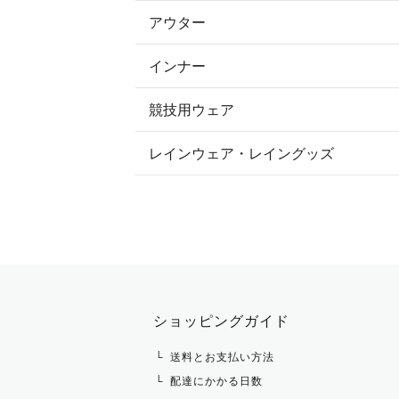
アウター
すべてのトップス
フルグリップ・尻革 キュロット
インナー
すべてのアウター
ポロシャツ
ニーグリップ・膝革 キュロット
競技用ウェア
コート
カットソー・Tシャツ・タンクトッ
ノーグリップ・共布 キュロット
レインウェア・レイングッズ
すべての競技用ウェア
ジャケット・ブルゾン
機能性シャツ・スポーツシャツ
ショージャケット
ベスト
パーカー・トレーナー・スウェット
ショーシャツ
その他 アウター
ニット・セーター
タイ・タイピン・その他アクセサリ
シャツ・ブラウス・ワンピース
ショッピングガイド
その他 トップス
送料とお支払い方法
配達にかかる日数