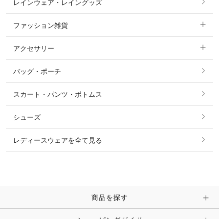
レインウェア・レイングッズ
すべての競技用ウェア
ジャケット・ブルゾン
機能性シャツ・スポーツシャツ
ファッション雑貨
ショージャケット
ベスト
パーカー・トレーナー・スウェット
アクセサリー
すべてのファッション雑貨
ショーシャツ
その他 アウター
ニット・セーター
バッグ・ポーチ
すべてのアクセサリー
ソックス
タイ・タイピン・その他アクセサリー
シャツ・ブラウス・ワンピース
スカート・パンツ・ボトムス
リング
ベルト
その他 トップス
シューズ
ピアス・イヤリング
帽子・ヘア小物
レディースウェアを全て見る
ネックレス
マフラー・スカーフ・ストール・スヌード
ブレスレット・バングル・アンクレット
手袋
ピン・ブローチ・コサージュ
商品を探す
時計・財布・キーケース・革小物