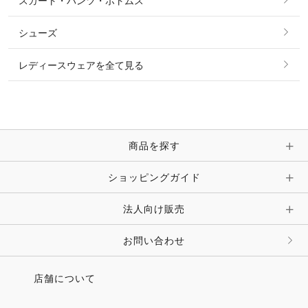
スカート・パンツ・ボトムス
リング
ベルト
その他 トップス
シューズ
ピアス・イヤリング
帽子・ヘア小物
レディースウェアを全て見る
ネックレス
マフラー・スカーフ・ストール・スヌード
ブレスレット・バングル・アンクレット
手袋
ピン・ブローチ・コサージュ
商品を探す
時計・財布・キーケース・革小物
ショッピングガイド
その他 アクセサリー
キーホルダー・チャーム・ストラップ
法人向け販売
その他 ファッション雑貨
お問い合わせ
店舗について