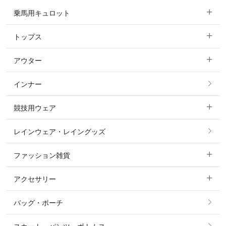
乗馬用キュロット
トップス
すべてのキュロット
アウター
すべてのトップス
フルグリップ・尻革 キュロット
インナー
すべてのアウター
ポロシャツ
ニーグリップ・膝革 キュロット
競技用ウェア
コート
カットソー・Tシャツ・タンクトップ
ノーグリップ・共布 キュロット
レインウェア・レイングッズ
すべての競技用ウェア
ジャケット・ブルゾン
機能性シャツ・スポーツシャツ
ファッション雑貨
ショージャケット
ベスト
パーカー・トレーナー・スウェット
アクセサリー
すべてのファッション雑貨
ショーシャツ
その他 アウター
ニット・セーター
バッグ・ポーチ
すべてのアクセサリー
ソックス
タイ・タイピン・その他アクセサリー
シャツ・ブラウス・ワンピース