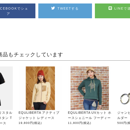
ACEBOOKでシェ
TWEETする
LINEで
ア
商品もチェックしています
クリスタル
EQULIBERTA アクティブ
EQULIBERTA UVカット ホ
ジャン
タン T
ジャケット レディース
ースシェニール フーディー
ルダー
ィース
19,800円
(税込)
11,800円
(税込)
500円
(