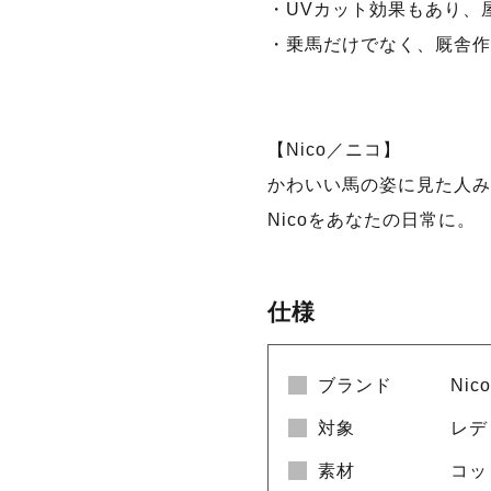
・UVカット効果もあり、
・乗馬だけでなく、厩舎作
【Nico／ニコ】
かわいい馬の姿に見た人み
Nicoをあなたの日常に。
仕様
ブランド
Ni
対象
レデ
素材
コッ