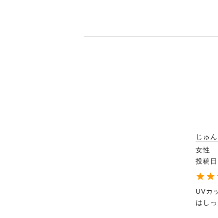
じゅん
女性
投稿日
UVカ
はしっ