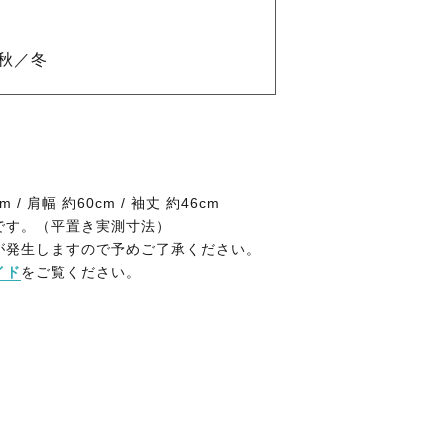
秋／冬
m / 肩幅 約60cm / 袖丈 約46cm
です。（平置き実測寸法）
が発生しますので予めご了承ください。
イド
をご覧ください。