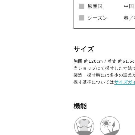
原産国
中国
シーズン
春／
サイズ
胸囲 約120cm / 着丈 約61.5c
当ショップにて採寸した寸法
製造・採寸時には多少の誤差
採寸基準については
サイズガ
機能