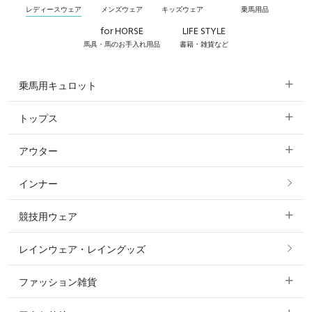
レディースウェア
メンズウェア
キッズウェア
乗馬用品
for HORSE
LIFE STYLE
馬具・馬のお手入れ用品
書籍・雑貨など
乗馬用キュロット
トップス
すべてのキュロット
アウター
すべてのトップス
フルグリップ・尻革 キュロット
インナー
すべてのアウター
ポロシャツ
ニーグリップ・膝革 キュロット
競技用ウェア
コート
カットソー・Tシャツ・タンクトップ
ノーグリップ・共布 キュロット
レインウェア・レイングッズ
すべての競技用ウェア
ジャケット・ブルゾン
機能性シャツ・スポーツシャツ
ファッション雑貨
ショージャケット
ベスト
パーカー・トレーナー・スウェット