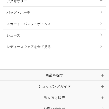
アクセサリー
すべてのファッション雑貨
ショーシャツ
その他 アウター
ニット・セーター
バッグ・ポーチ
すべてのアクセサリー
ソックス
タイ・タイピン・その他アクセサリー
シャツ・ブラウス・ワンピース
スカート・パンツ・ボトムス
リング
ベルト
その他 トップス
シューズ
ピアス・イヤリング
帽子・ヘア小物
レディースウェアを全て見る
ネックレス
マフラー・スカーフ・ストール・スヌード
ブレスレット・バングル・アンクレット
手袋
ピン・ブローチ・コサージュ
商品を探す
時計・財布・キーケース・革小物
ショッピングガイド
その他 アクセサリー
キーホルダー・チャーム・ストラップ
法人向け販売
その他 ファッション雑貨
お問い合わせ