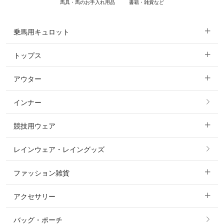
馬具・馬のお手入れ用品
書籍・雑貨など
乗馬用キュロット
トップス
すべてのキュロット
アウター
すべてのトップス
フルグリップ・尻革 キュロット
インナー
すべてのアウター
ポロシャツ
ニーグリップ・膝革 キュロット
競技用ウェア
コート
カットソー・Tシャツ・タンクトップ
ノーグリップ・共布 キュロット
レインウェア・レイングッズ
すべての競技用ウェア
ジャケット・ブルゾン
機能性シャツ・スポーツシャツ
ファッション雑貨
ショージャケット
ベスト
パーカー・トレーナー・スウェット
アクセサリー
すべてのファッション雑貨
ショーシャツ
その他 アウター
ニット・セーター
バッグ・ポーチ
すべてのアクセサリー
ソックス