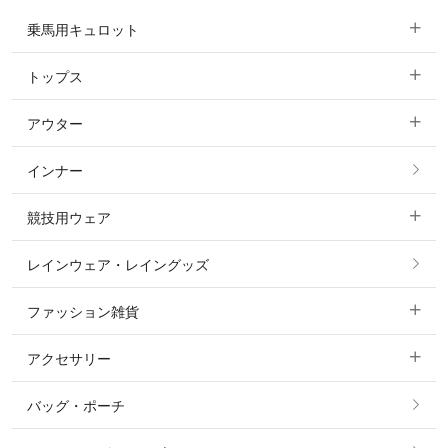
乗馬用キュロット
トップス
すべてのキュロット
アウター
すべてのトップス
フルグリップ・尻革 キュロット
インナー
すべてのアウター
ポロシャツ
ニーグリップ・膝革 キュロット
競技用ウェア
コート
カットソー・Tシャツ・タンクトップ
ノーグリップ・共布 キュロット
レインウェア・レイングッズ
すべての競技用ウェア
ジャケット・ブルゾン
機能性シャツ・スポーツシャツ
ファッション雑貨
ショージャケット
ベスト
パーカー・トレーナー・スウェット
アクセサリー
すべてのファッション雑貨
ショーシャツ
その他 アウター
ニット・セーター
バッグ・ポーチ
すべてのアクセサリー
ソックス
タイ・タイピン・その他アクセサリー
シャツ・ブラウス・ワンピース