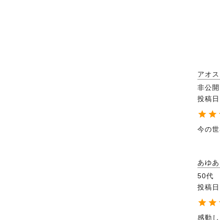
アオス
非公開
投稿日
今の世
あゆあ
50代
投稿日
感動し