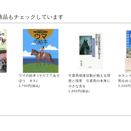
商品もチェックしています
鑑
ウマの絵本 (そだててあそ
引退馬保護活動が抱える理
セカン
ぼう ８５)
想と現実 引退馬の未来に
馬をめ
2,750円
(税込)
小さな光を
2,200円
1,650円
(税込)