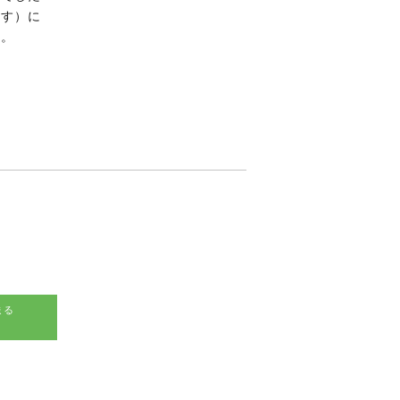
ます）に
た。
送る