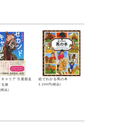
ドキャリア 引退競走
絵でわかる馬の本
ぐる旅
2,200円
(税込)
(税込)