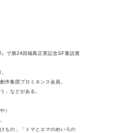
!』で第24回福島正実記念SF童話賞
行。
創作集団プロミネンス会員。
う」などがある。
や）
。
けもの」「トマとエマのめいろの