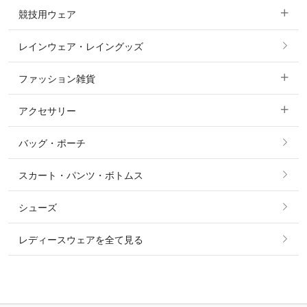
競技用ウェア
コート
カットソー・Tシャツ・タンクトップ
ノーグリップ・共布 キュロット
レインウェア・レイングッズ
すべての競技用ウェア
ジャケット・ブルゾン
機能性シャツ・スポーツシャツ
ファッション雑貨
ショージャケット
ベスト
パーカー・トレーナー・スウェット
アクセサリー
すべてのファッション雑貨
ショーシャツ
その他 アウター
ニット・セーター
バッグ・ポーチ
すべてのアクセサリー
ソックス
タイ・タイピン・その他アクセサリー
シャツ・ブラウス・ワンピース
スカート・パンツ・ボトムス
リング
ベルト
その他 トップス
シューズ
ピアス・イヤリング
帽子・ヘア小物
レディースウェアを全て見る
ネックレス
マフラー・スカーフ・ストール・スヌード
ブレスレット・バングル・アンクレット
手袋