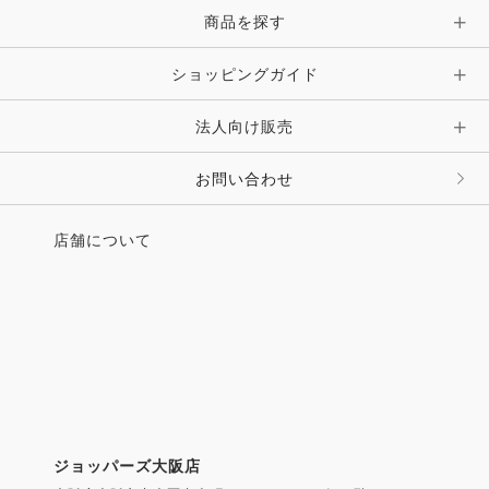
ピン・ブローチ・コサージュ
商品を探す
時計・財布・キーケース・革小物
ショッピングガイド
その他 アクセサリー
キーホルダー・チャーム・ストラップ
法人向け販売
その他 ファッション雑貨
お問い合わせ
店舗について
ジョッパーズ大阪店