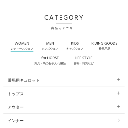
CATEGORY
商品カテゴリー
WOMEN
MEN
KIDS
RIDING GOODS
レディースウェア
メンズウェア
キッズウェア
乗馬用品
for HORSE
LIFE STYLE
馬具・馬のお手入れ用品
書籍・雑貨など
乗馬用キュロット
トップス
すべてのキュロット
アウター
すべてのトップス
フルグリップ・尻革 キュロット
インナー
すべてのアウター
ポロシャツ
ニーグリップ・膝革 キュロット