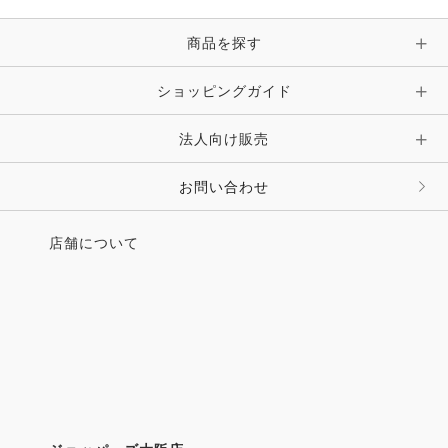
日本代表メンバー内定！
商品を探す
●競技会レポート
・JRA創立70周年記念 第46回JRA ホースショー
ショッピングガイド
●UMAMIMI情報局
法人向け販売
・さあ、 踏み切ってぇ、ジャンプゥ！
ポニーの本気の跳躍に顔がほころぶ
─第2回 富里スモールジャンプ（P・JG1）
お問い合わせ
・今話題の人と馬のおやつ
「COSNACK（コスナック）誕生秘話
店舗について
─「クックたかくら」鈴木大将さん
・グッズ購入で馬も一緒に幸せに
未来屋 馬siteの推し馬グッズ
・引退競走馬ガトーブリランテと私の
リトレーニングストーリー
・AQHAの日本支部を務めている
JQHAによる馬のウェルフェアセミナー開催
●連載