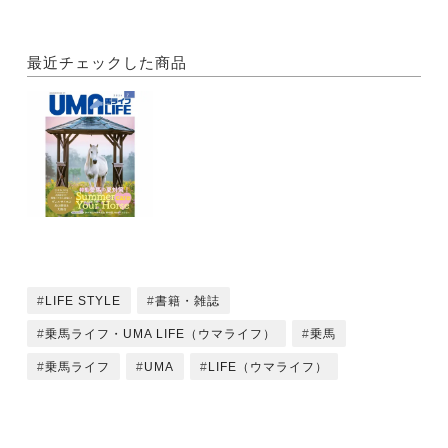
・ataraina
・中江物産
・エクイマーケット
最近チェックした商品
・キューアイ・マネージ
・厩舎が劇的に涼しくなる！と評判「ぐっぴーーバズ
ーカ」
・サンドルフィン
●The Live Horses
ドイツ馬術界の聖地で
写真＝高草 操
Location ＝ドイツ ヴァーレンドルフ
LIFE STYLE
書籍・雑誌
●PARIS 2024 Countdown!
乗馬ライフ・UMA LIFE（ウマライフ）
乗馬
フランス伝統馬術のルーツ
ヴェルサイユの馬の歴史と大厩舎
乗馬ライフ
UMA
LIFE（ウマライフ）
速報！
・パリ2024 オリンピック
イヴェンティング／ジャンピング