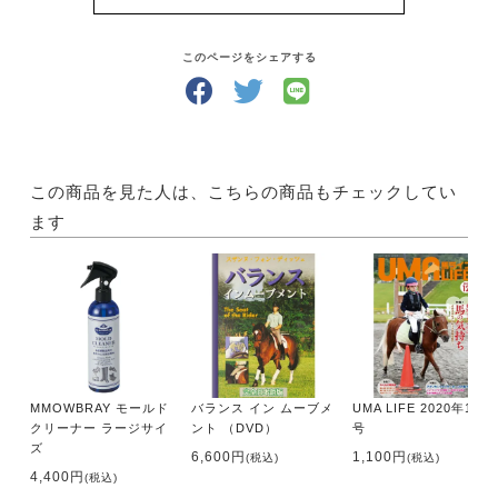
そうして馬と仲良くなったら、馬と遊ぶ楽しみが膨ら
みます！
どんな風にして遊びましょう？「UMA LIFE」には、
このページをシェアする
馬と過ごす時間が楽しくなるような国内外の情報が満
載です。
さらにあなたの地域の乗馬クラブがすぐにわかる【乗
馬クラブガイド】もついていて、あなたの乗馬ライフ
をサポートします！
この商品を見た人は、こちらの商品もチェックしてい
ます
・サイズ A4判
・出版社 メトロポリタンプレス
【内容】
●特集 愛馬の夏対策
馬のスペシャリストに聞く
・暑い夏こそ気をつけたい 馬の病気と対策
MMOWBRAY モールド
バランス イン ムーブメ
UMA LIFE 2020年12月
夏の愛馬の保養にぴったりな
クリーナー ラージサイ
ント （DVD）
号
・カナディアンキャンプ乗馬クラブの保養施設
ズ
6,600円
1,100円
(税込)
(税込)
「SOO」「八ヶ岳」「大島牧場」
4,400円
(税込)
夏を快適に、人馬のためのおすすめグッズ