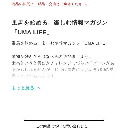
商品の性質上、返品・交換はご遠慮ください。
乗馬を始める、楽しむ情報マガジン
「UMA LIFE」
乗馬を始める、楽しむ情報マガジン「UMA LIFE」
動物が好き？それなら馬と遊びましょう！
乗馬というと何だかチャレンジしづらいイメージがあ
るかもしれませんが、じつは国内にはおよそ700の乗
馬クラブがあるんです。
大別すると【１】馬場内でのレッスンがメインのもの
もっと見る
【２】海や山、草原を馬でお散歩する《外乗》をメイ
ンにしたものの2タイプです。
もちろん初めての人向けのプランも充実しています。
たとえば4回のレッスンがセットになった体験乗馬教
室（15,000円前後）や簡単なレクチャーつきの外乗
（1時間10,000円程度）などなど。
この商品について問い合わせる