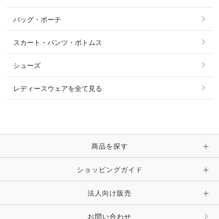
ショーシャツ
その他 アウター
ニット・セーター
バッグ・ポーチ
すべてのアクセサリー
ソックス
タイ・タイピン・その他アクセサリー
シャツ・ブラウス・ワンピース
スカート・パンツ・ボトムス
リング
ベルト
その他 トップス
シューズ
ピアス・イヤリング
帽子・ヘア小物
レディースウェアを全て見る
ネックレス
マフラー・スカーフ・ストール・スヌード
ブレスレット・バングル・アンクレット
手袋
ピン・ブローチ・コサージュ
商品を探す
時計・財布・キーケース・革小物
ショッピングガイド
その他 アクセサリー
キーホルダー・チャーム・ストラップ
法人向け販売
その他 ファッション雑貨
お問い合わせ