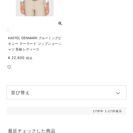
KASTEL DENMARK ブルーミングピ
オニー テーラード ジップショーシ
ャツ 長袖 レディース
¥
22,600
税込
並び替え
17
件中
1
-
17
件表示
最近チェックした商品