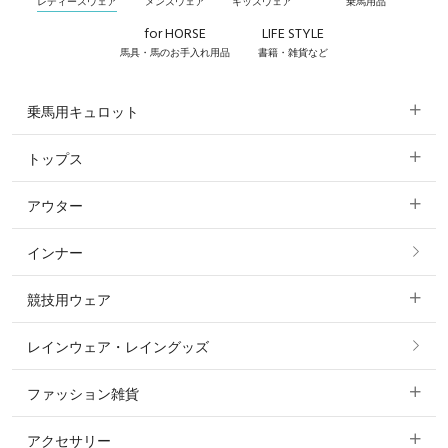
レディースウェア
メンズウェア
キッズウェア
乗馬用品
for HORSE
LIFE STYLE
馬具・馬のお手入れ用品
書籍・雑貨など
乗馬用キュロット
トップス
すべてのキュロット
アウター
すべてのトップス
フルグリップ・尻革 キュロット
インナー
すべてのアウター
ポロシャツ
ニーグリップ・膝革 キュロット
競技用ウェア
コート
カットソー・Tシャツ・タンクトップ
ノーグリップ・共布 キュロット
レインウェア・レイングッズ
すべての競技用ウェア
ジャケット・ブルゾン
機能性シャツ・スポーツシャツ
ファッション雑貨
ショージャケット
ベスト
パーカー・トレーナー・スウェット
アクセサリー
すべてのファッション雑貨