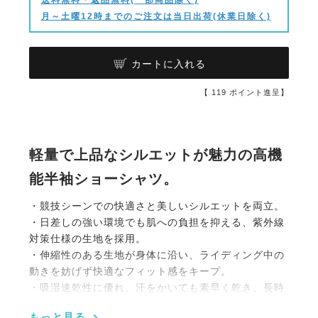
月～土曜12時までのご注文は当日出荷(休業日除く)
カートに入れる
【
119
ポイント進呈】
軽量で上品なシルエットが魅力の高機
能半袖ショーシャツ。
・競技シーンでの快適さと美しいシルエットを両立。
・日差しの強い環境でも肌への負担を抑える、紫外線
対策仕様の生地を採用。
・伸縮性のある生地が身体に沿い、ライディング中の
動きを妨げず快適なフィット感をキープ。
・吸湿速乾性に優れ、汗をかいても素早く乾き、長時
間の着用でも爽やかな着心地。
もっと見る