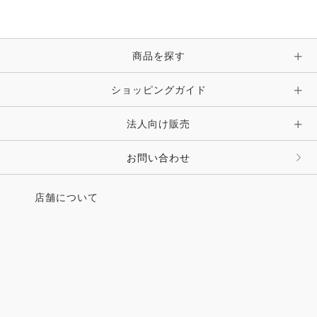
ブレスレット・バングル・アンクレット
手袋
ピン・ブローチ・コサージュ
商品を探す
時計・財布・キーケース・革小物
ショッピングガイド
その他 アクセサリー
キーホルダー・チャーム・ストラップ
法人向け販売
その他 ファッション雑貨
お問い合わせ
店舗について