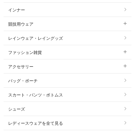
インナー
すべてのアウター
ポロシャツ
ニーグリップ・膝革 キュロット
競技用ウェア
コート
カットソー・Tシャツ・タンクトップ
ノーグリップ・共布 キュロット
レインウェア・レイングッズ
すべての競技用ウェア
ジャケット・ブルゾン
機能性シャツ・スポーツシャツ
ファッション雑貨
ショージャケット
ベスト
パーカー・トレーナー・スウェット
アクセサリー
すべてのファッション雑貨
ショーシャツ
その他 アウター
ニット・セーター
バッグ・ポーチ
すべてのアクセサリー
ソックス
タイ・タイピン・その他アクセサリー
シャツ・ブラウス・ワンピース
スカート・パンツ・ボトムス
リング
ベルト
その他 トップス
シューズ
ピアス・イヤリング
帽子・ヘア小物
レディースウェアを全て見る
ネックレス
マフラー・スカーフ・ストール・スヌード