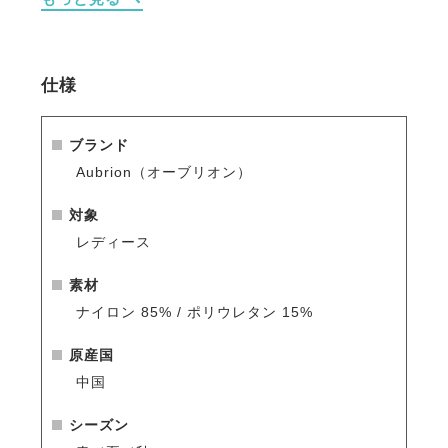
・首元はすっきりとしたスタンドカラーで、ジャケッ
トの下でも美しく見える上品なデザイン。
・胸元の隠しジップが着脱をスムーズにし、競技前の
準備も快適。
仕様
・シンプルなライン、控えめなロゴで洗練された印象
を演出。
ブランド
※シーズン品のため入荷数が少なく再販はありません
Aubrion（オーブリオン）
のでお早めのご注文をお勧めします。
人気商品はすぐに完売となりますので、新商品をいち
対象
早くご案内している
メールマガジン
や
LINE
をご活用く
レディース
ださい。
素材
ナイロン 85% / ポリウレタン 15%
原産国
中国
シーズン