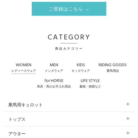
ご登録はこちら →
CATEGORY
商品カテゴリー
WOMEN
MEN
KIDS
RIDING GOODS
レディースウェア
メンズウェア
キッズウェア
乗馬用品
for HORSE
LIFE STYLE
馬具・馬のお手入れ用品
書籍・雑貨など
乗馬用キュロット
トップス
すべてのキュロット
アウター
すべてのトップス
フルグリップ・尻革 キュロット