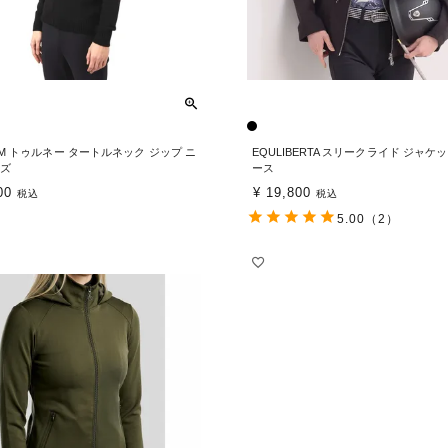
UM トゥルネー タートルネック ジップ ニ
EQULIBERTA スリークライド ジャケ
ンズ
ース
00
¥
19,800
税込
税込
5.00
（2）