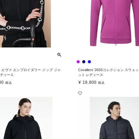
R エヴァ エンブロイダリー ジップ ジャ
Covalliero ’26SSコレクション スウ
レディース
ット レディース
00
¥
19,800
税込
税込