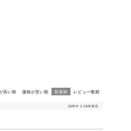
が高い順
価格が安い順
新着順
レビュー数順
18
件中
1
-
18
件表示