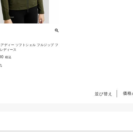
r モアディー ソフトシェル フルジップ フ
 レディース
00
税込
れ
価格
並び替え