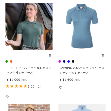
E・L・T プラハ テクニカル ポロシ
Covalliero ’26SSコレクション ポロ
ャツ 半袖 レディース
シャツ 半袖 レディース
¥
11,000
¥
11,600
税込
税込
5.00
（1）