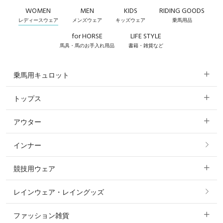
WOMEN
MEN
KIDS
RIDING GOODS
レディースウェア
メンズウェア
キッズウェア
乗馬用品
for HORSE
LIFE STYLE
馬具・馬のお手入れ用品
書籍・雑貨など
乗馬用キュロット
トップス
すべてのキュロット
アウター
すべてのトップス
フルグリップ・尻革 キュロット
インナー
すべてのアウター
ポロシャツ
ニーグリップ・膝革 キュロット
競技用ウェア
コート
カットソー・Tシャツ・タンクトップ
ノーグリップ・共布 キュロット
レインウェア・レイングッズ
すべての競技用ウェア
ジャケット・ブルゾン
機能性シャツ・スポーツシャツ
ファッション雑貨
ショージャケット
ベスト