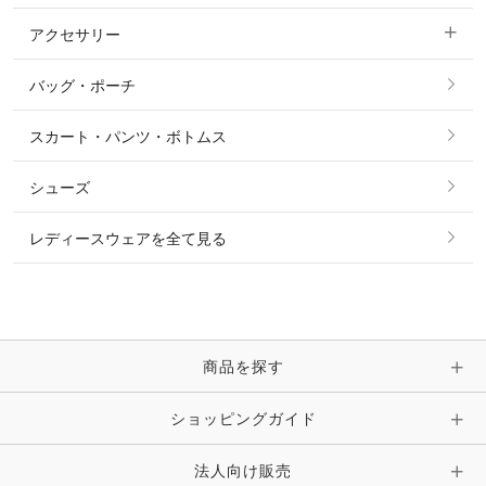
パーカー・トレーナー・スウェット
アクセサリー
すべてのファッション雑貨
ショーシャツ
その他 アウター
ニット・セーター
バッグ・ポーチ
すべてのアクセサリー
ソックス
タイ・タイピン・その他アクセサリー
シャツ・ブラウス・ワンピース
スカート・パンツ・ボトムス
リング
ベルト
その他 トップス
シューズ
ピアス・イヤリング
帽子・ヘア小物
レディースウェアを全て見る
ネックレス
マフラー・スカーフ・ストール・スヌード
ブレスレット・バングル・アンクレット
手袋
ピン・ブローチ・コサージュ
商品を探す
時計・財布・キーケース・革小物
ショッピングガイド
その他 アクセサリー
キーホルダー・チャーム・ストラップ
法人向け販売
その他 ファッション雑貨