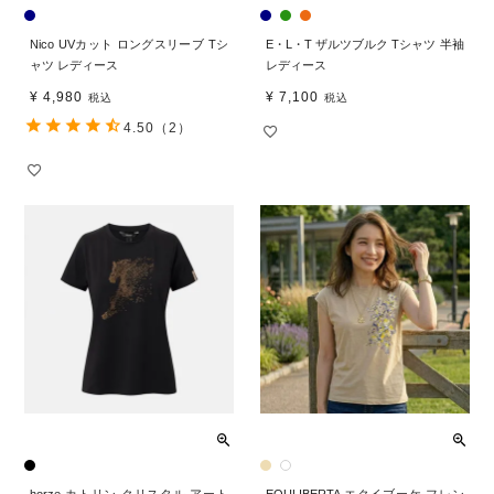
Nico UVカット ロングスリーブ Tシ
E・L・T ザルツブルク Tシャツ 半袖
ャツ レディース
レディース
¥
4,980
¥
7,100
税込
税込
4.50
（2）