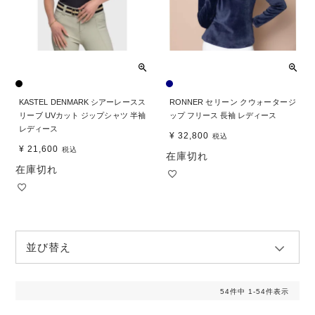
KASTEL DENMARK シアーレースス
RONNER セリーン クウォータージ
リーブ UVカット ジップシャツ 半袖
ップ フリース 長袖 レディース
レディース
¥
32,800
税込
¥
21,600
税込
在庫切れ
在庫切れ
並び替え
54
件中
1
-
54
件表示