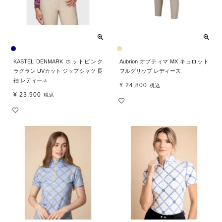
KASTEL DENMARK ホットピンク
Aubrion オプティマ MX キュロット
ラグラン UVカット ジップシャツ 長
フルグリップ レディース
袖 レディース
¥
24,800
税込
¥
23,900
税込