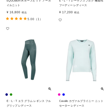
EQULIBERTA ホースビット アーガ
E・L・T レーゲンスブルク 機能性
イルニット
フーディー レディース
¥
16,800
¥
17,200
税込
税込
5.00
（1）
E・L・T エラ グラム レギンス フル
Cavallo カヴァルブライニー ニット
グリップ レディース
セーター レディース