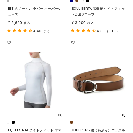
EKKIA ノートン ラバー オーバーシ
EQULIBERTA 高機能タイトフィッ
ューズ
ト合皮グローブ
¥
3,680
¥
3,900
税込
税込
4.40
（5）
4.31
（111）
EQULIBERTA タイトフィット サマ
JODHPURS 鐙（あぶみ）バックル