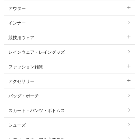
アウター
すべてのトップス
フルグリップ・尻革 キュロット
インナー
すべてのアウター
ポロシャツ
ニーグリップ・膝革 キュロット
競技用ウェア
コート
カットソー・Tシャツ・タンクトップ
ノーグリップ・共布 キュロット
レインウェア・レイングッズ
すべての競技用ウェア
ジャケット・ブルゾン
機能性シャツ・スポーツシャツ
ファッション雑貨
ショージャケット
ベスト
パーカー・トレーナー・スウェット
アクセサリー
すべてのファッション雑貨
ショーシャツ
その他 アウター
ニット・セーター
バッグ・ポーチ
すべてのアクセサリー
ソックス
タイ・タイピン・その他アクセサリー
シャツ・ブラウス・ワンピース
スカート・パンツ・ボトムス
リング
ベルト
その他 トップス
シューズ
ピアス・イヤリング
帽子・ヘア小物