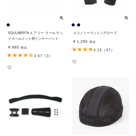
EQULIBERTA エアリー クールマッ
エコノミーコットングローブ
クスヘルメット用インナーパッド
¥
1,280
税込
¥
980
税込
4.15
（47）
4.67
（3）