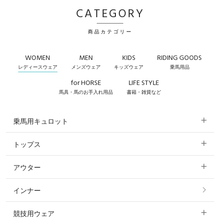
CATEGORY
商品カテゴリー
WOMEN
MEN
KIDS
RIDING GOODS
レディースウェア
メンズウェア
キッズウェア
乗馬用品
for HORSE
LIFE STYLE
馬具・馬のお手入れ用品
書籍・雑貨など
乗馬用キュロット
トップス
すべてのキュロット
アウター
すべてのトップス
フルグリップ・尻革 キュロット
インナー
すべてのアウター
ポロシャツ
ニーグリップ・膝革 キュロット
競技用ウェア
コート
カットソー・Tシャツ・タンクトップ