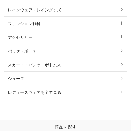
ノーグリップ・共布 キュロット
レインウェア・レイングッズ
すべての競技用ウェア
ジャケット・ブルゾン
機能性シャツ・スポーツシャツ
ファッション雑貨
ショージャケット
ベスト
パーカー・トレーナー・スウェット
アクセサリー
すべてのファッション雑貨
ショーシャツ
その他 アウター
ニット・セーター
バッグ・ポーチ
すべてのアクセサリー
ソックス
タイ・タイピン・その他アクセサリー
シャツ・ブラウス・ワンピース
スカート・パンツ・ボトムス
リング
ベルト
その他 トップス
シューズ
ピアス・イヤリング
帽子・ヘア小物
レディースウェアを全て見る
ネックレス
マフラー・スカーフ・ストール・スヌード
ブレスレット・バングル・アンクレット
手袋
ピン・ブローチ・コサージュ
商品を探す
時計・財布・キーケース・革小物