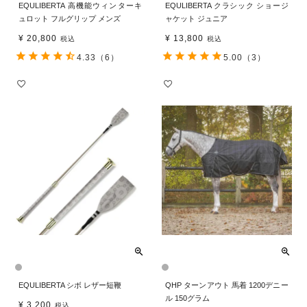
EQULIBERTA 高機能ウィンターキ
EQULIBERTA クラシック ショージ
ュロット フルグリップ メンズ
ャケット ジュニア
¥
20,800
¥
13,800
税込
税込
4.33
（6）
5.00
（3）
EQULIBERTA シボ レザー短鞭
QHP ターンアウト 馬着 1200デニー
ル 150グラム
¥
3,200
税込