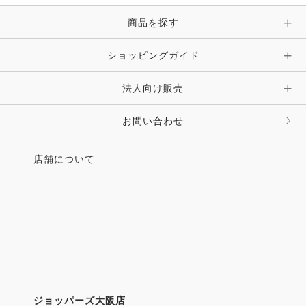
ピン・ブローチ・コサージュ
商品を探す
時計・財布・キーケース・革小物
ショッピングガイド
その他 アクセサリー
キーホルダー・チャーム・ストラップ
法人向け販売
その他 ファッション雑貨
お問い合わせ
店舗について
ジョッパーズ大阪店