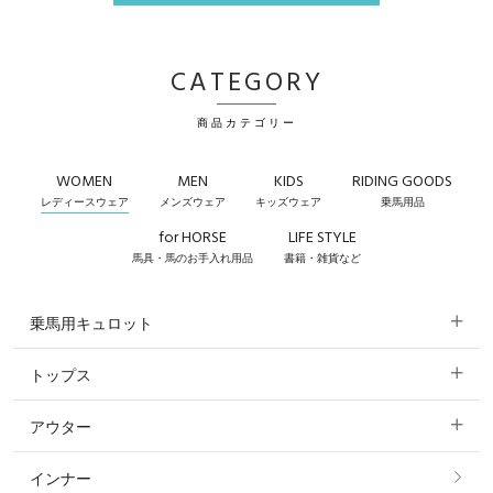
CATEGORY
商品カテゴリー
WOMEN
MEN
KIDS
RIDING GOODS
レディースウェア
メンズウェア
キッズウェア
乗馬用品
for HORSE
LIFE STYLE
馬具・馬のお手入れ用品
書籍・雑貨など
乗馬用キュロット
トップス
すべてのキュロット
アウター
すべてのトップス
フルグリップ・尻革 キュロット
インナー
すべてのアウター
ポロシャツ
ニーグリップ・膝革 キュロット