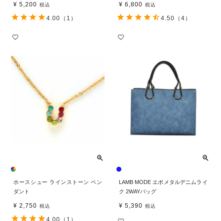
¥
5,200
¥
6,800
税込
税込
4.00
（1）
4.50
（4）
ホースシュー ラインストーン ペン
LAMB MODE エポメタルデニムライ
ダント
ク 2WAYバッグ
¥
2,750
¥
5,390
税込
税込
4.00
（1）