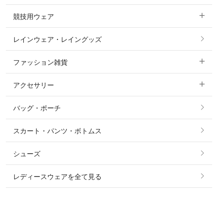
競技用ウェア
コート
カットソー・Tシャツ・タンクトップ
ノーグリップ・共布 キュロット
レインウェア・レイングッズ
すべての競技用ウェア
ジャケット・ブルゾン
機能性シャツ・スポーツシャツ
ファッション雑貨
ショージャケット
ベスト
パーカー・トレーナー・スウェット
アクセサリー
すべてのファッション雑貨
ショーシャツ
その他 アウター
ニット・セーター
バッグ・ポーチ
すべてのアクセサリー
ソックス
タイ・タイピン・その他アクセサリー
シャツ・ブラウス・ワンピース
スカート・パンツ・ボトムス
リング
ベルト
その他 トップス
シューズ
ピアス・イヤリング
帽子・ヘア小物
レディースウェアを全て見る
ネックレス
マフラー・スカーフ・ストール・スヌード
ブレスレット・バングル・アンクレット
手袋