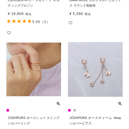
EQULIBERTA ホースモチーフ キル
LAMB MODE エポメタルデニムライ
ティングブルゾン
ク ラウンド長財布
¥
19,800
¥
5,390
税込
税込
5.00
（2）
JODHPURS ホースシュー スイング
JODHPURS ホースチャーム 4way
シルバーリング
シルバーピアス