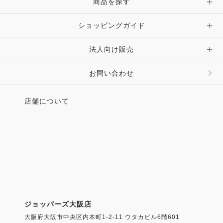
ピン・ブローチ・コサージュ
商品を探す
時計・財布・キーケース・革小物
ショッピングガイド
その他 アクセサリー
キーホルダー・チャーム・ストラップ
法人向け販売
その他 ファッション雑貨
お問い合わせ
店舗について
ジョッパーズ大阪店
大阪府大阪市中央区内本町1-2-11 ウタカビル6階601