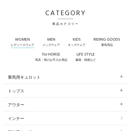
CATEGORY
商品カテゴリー
WOMEN
MEN
KIDS
RIDING GOODS
レディースウェア
メンズウェア
キッズウェア
乗馬用品
for HORSE
LIFE STYLE
馬具・馬のお手入れ用品
書籍・雑貨など
乗馬用キュロット
トップス
すべてのキュロット
アウター
すべてのトップス
フルグリップ・尻革 キュロット
インナー
すべてのアウター
ポロシャツ
ニーグリップ・膝革 キュロット