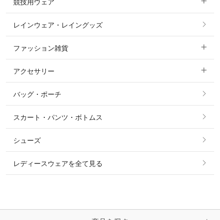
競技用ウェア
コート
カットソー・Tシャツ・タンクトップ
ノーグリップ・共布 キュロット
レインウェア・レイングッズ
すべての競技用ウェア
ジャケット・ブルゾン
機能性シャツ・スポーツシャツ
ファッション雑貨
ショージャケット
ベスト
パーカー・トレーナー・スウェット
アクセサリー
すべてのファッション雑貨
ショーシャツ
その他 アウター
ニット・セーター
バッグ・ポーチ
すべてのアクセサリー
ソックス
タイ・タイピン・その他アクセサリー
シャツ・ブラウス・ワンピース
スカート・パンツ・ボトムス
リング
ベルト
その他 トップス
シューズ
ピアス・イヤリング
帽子・ヘア小物
レディースウェアを全て見る
ネックレス
マフラー・スカーフ・ストール・スヌード
ブレスレット・バングル・アンクレット
手袋