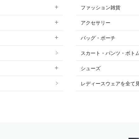
ファッション雑貨
アクセサリー
すべてのファッション
バッグ・ポーチ
すべてのアクセサリー
ソックス
スカート・パンツ・ボト
リング
ベルト
シューズ
プ
ピアス・イヤリング
帽子・ヘア小物
レディースウェアを全て
ネックレス
マフラー・スカーフ・
ブレスレット・バング
手袋
ピン・ブローチ・コサ
時計・財布・キーケー
ー
その他 アクセサリー
キーホルダー・チャー