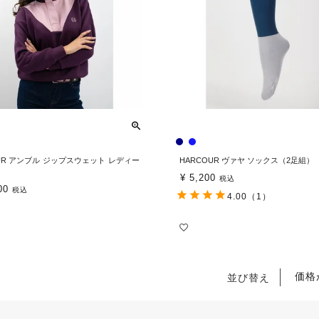
UR アンブル ジップスウェット レディー
HARCOUR ヴァヤ ソックス（2足組）
¥
5,200
税込
00
税込
4.00
（1）
価格
並び替え