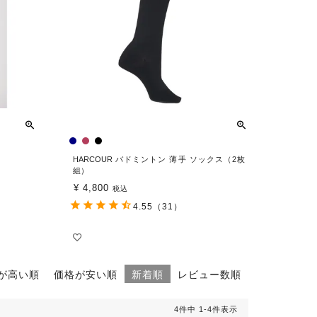
HARCOUR バドミントン 薄手 ソックス（2枚
組）
¥
4,800
税込
4.55
（31）
が高い順
価格が安い順
新着順
レビュー数順
4
件中
1
-
4
件表示