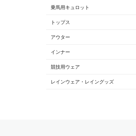
乗馬用キュロット
トップス
すべてのキュロット
アウター
すべてのトップス
フルグリップ・尻革 キュロット
インナー
すべてのアウター
ポロシャツ
ニーグリップ・膝革 キュロット
競技用ウェア
コート
カットソー・Tシャツ・タンクトッ
ノーグリップ・共布 キュロット
レインウェア・レイングッズ
すべての競技用ウェア
ジャケット・ブルゾン
機能性シャツ・スポーツシャツ
ショージャケット
ベスト
パーカー・トレーナー・スウェット
ショーシャツ
その他 アウター
ニット・セーター
タイ・タイピン・その他アクセサリ
シャツ・ブラウス・ワンピース