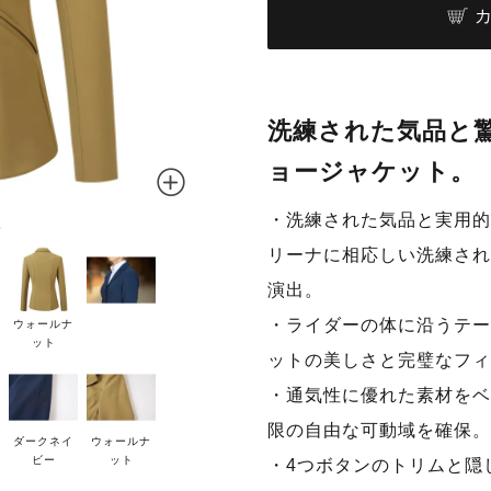
洗練された気品と
ョージャケット。
・洗練された気品と実用的
ト
リーナに相応しい洗練され
演出。
・ライダーの体に沿うテー
ウォールナ
ット
ットの美しさと完璧なフィ
・通気性に優れた素材をベ
限の自由な可動域を確保。
ダークネイ
ウォールナ
ビー
ット
・4つボタンのトリムと隠