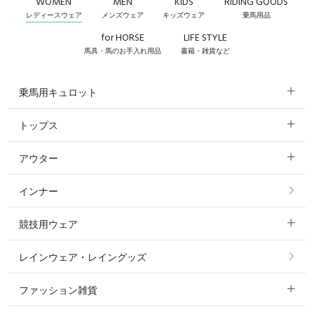
WOMEN
MEN
KIDS
RIDING GOODS
レディースウェア
メンズウェア
キッズウェア
乗馬用品
for HORSE
LIFE STYLE
馬具・馬のお手入れ用品
書籍・雑貨など
乗馬用キュロット
トップス
すべてのキュロット
アウター
すべてのトップス
フルグリップ・尻革 キュロット
インナー
すべてのアウター
ポロシャツ
ニーグリップ・膝革 キュロット
競技用ウェア
コート
カットソー・Tシャツ・タンクトップ
ノーグリップ・共布 キュロット
レインウェア・レイングッズ
すべての競技用ウェア
ジャケット・ブルゾン
機能性シャツ・スポーツシャツ
ファッション雑貨
ショージャケット
ベスト
パーカー・トレーナー・スウェット