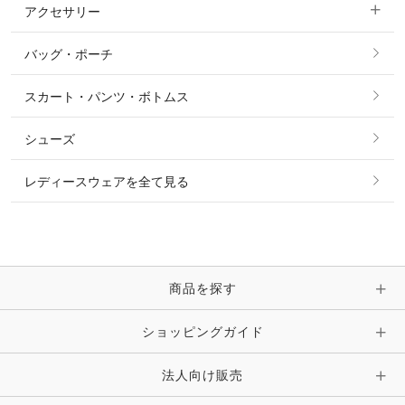
アクセサリー
すべてのファッション雑貨
ショーシャツ
その他 アウター
ニット・セーター
バッグ・ポーチ
すべてのアクセサリー
ソックス
タイ・タイピン・その他アクセサリー
シャツ・ブラウス・ワンピース
スカート・パンツ・ボトムス
リング
ベルト
その他 トップス
シューズ
ピアス・イヤリング
帽子・ヘア小物
レディースウェアを全て見る
ネックレス
マフラー・スカーフ・ストール・スヌード
ブレスレット・バングル・アンクレット
手袋
ピン・ブローチ・コサージュ
商品を探す
時計・財布・キーケース・革小物
ショッピングガイド
その他 アクセサリー
キーホルダー・チャーム・ストラップ
法人向け販売
その他 ファッション雑貨