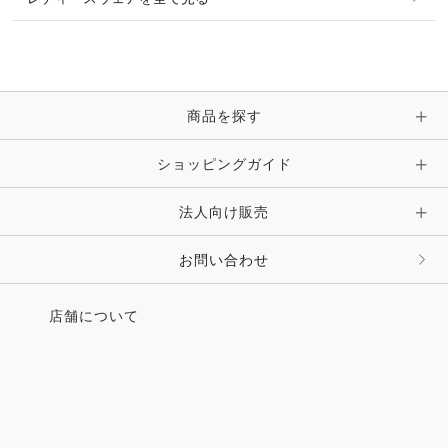
ネックレス
マフラー・スカーフ・ストール・スヌード
ブレスレット・バングル・アンクレット
手袋
ピン・ブローチ・コサージュ
商品を探す
時計・財布・キーケース・革小物
ショッピングガイド
その他 アクセサリー
キーホルダー・チャーム・ストラップ
法人向け販売
その他 ファッション雑貨
お問い合わせ
店舗について