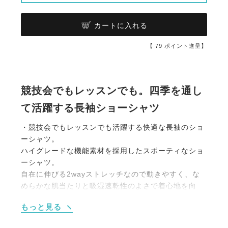
カートに入れる
【
79
ポイント進呈】
競技会でもレッスンでも。四季を通し
て活躍する長袖ショーシャツ
・競技会でもレッスンでも活躍する快適な長袖のショ
ーシャツ。
ハイグレードな機能素材を採用したスポーティなショ
ーシャツ。
自在に伸びる2wayストレッチなので動きやすく、な
めらかな肌当たりと吸湿速乾性のよさで着心地を向
上。
もっと見る
四季を通して活躍する長袖のタイプで競技会だけでは
なくレッスンにもオススメです。