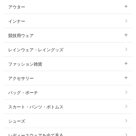
アウター
すべてのトップス
フルグリップ・尻革 キュロット
インナー
すべてのアウター
ポロシャツ
ニーグリップ・膝革 キュロット
競技用ウェア
コート
カットソー・Tシャツ・タンクトップ
ノーグリップ・共布 キュロット
レインウェア・レイングッズ
すべての競技用ウェア
ジャケット・ブルゾン
機能性シャツ・スポーツシャツ
ファッション雑貨
ショージャケット
ベスト
パーカー・トレーナー・スウェット
アクセサリー
すべてのファッション雑貨
ショーシャツ
その他 アウター
ニット・セーター
バッグ・ポーチ
すべてのアクセサリー
ソックス
タイ・タイピン・その他アクセサリー
シャツ・ブラウス・ワンピース
スカート・パンツ・ボトムス
リング
ベルト
その他 トップス
シューズ
ピアス・イヤリング
帽子・ヘア小物
レディースウェアを全て見る