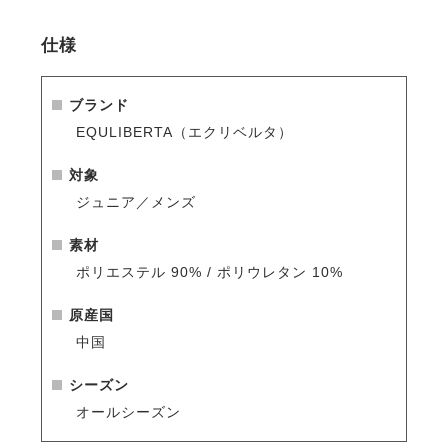
・シルクのようになめらかな肌ざわり。
仕様
・吸水速乾素材。体から汗を吸い上げ素早く蒸発さ
せ、ドライな状態をキープします。
・通気性が高く汗や熱がこもりません。
ブランド
・薄手で軽量ながらもしっかりした生地です。
EQULIBERTA（エクリベルタ）
・激しい動作でも動きやすい2WAYストレッチ素材。
・日本人の騎乗姿勢に合わせたデザインなので体にフ
対象
ィットしつつも動きやすい。
ジュニア／メンズ
・ゴルフ・テニス・ジョギングなど乗馬以外のスポー
ツにも最適です。
素材
・半袖タイプは
こちら
ポリエステル 90% / ポリウレタン 10%
原産国
中国
シーズン
オールシーズン