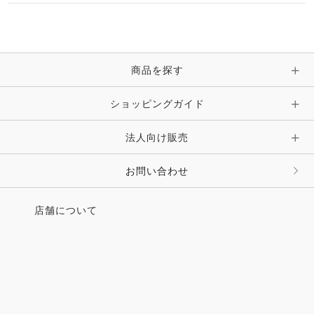
マフラー・スカーフ・ストール・スヌード
ブレスレット・バングル・アンクレット
手袋
ピン・ブローチ・コサージュ
商品を探す
時計・財布・キーケース・革小物
ショッピングガイド
その他 アクセサリー
キーホルダー・チャーム・ストラップ
法人向け販売
その他 ファッション雑貨
お問い合わせ
店舗について