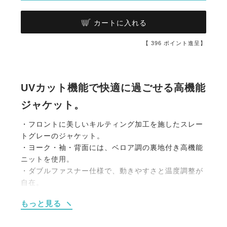
カートに入れる
【
396
ポイント進呈】
UVカット機能で快適に過ごせる高機能
ジャケット。
・フロントに美しいキルティング加工を施したスレー
トグレーのジャケット。
・ヨーク・袖・背面には、ベロア調の裏地付き高機能
ニットを使用。
・ダブルファスナー仕様で、動きやすさと温度調整が
自在。
・紫外線を約98％以上カットする素材を採用、日差し
もっと見る
の強い日でも安心。
・両サイドにジップ付きポケットを配置。