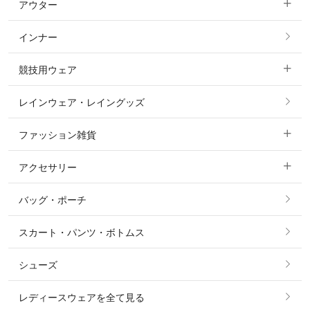
アウター
すべてのトップス
フルグリップ・尻革 キュロット
インナー
すべてのアウター
ポロシャツ
ニーグリップ・膝革 キュロット
競技用ウェア
コート
カットソー・Tシャツ・タンクトップ
ノーグリップ・共布 キュロット
レインウェア・レイングッズ
すべての競技用ウェア
ジャケット・ブルゾン
機能性シャツ・スポーツシャツ
ファッション雑貨
ショージャケット
ベスト
パーカー・トレーナー・スウェット
アクセサリー
すべてのファッション雑貨
ショーシャツ
その他 アウター
ニット・セーター
バッグ・ポーチ
すべてのアクセサリー
ソックス
タイ・タイピン・その他アクセサリー
シャツ・ブラウス・ワンピース
スカート・パンツ・ボトムス
リング
ベルト
その他 トップス
シューズ
ピアス・イヤリング
帽子・ヘア小物
レディースウェアを全て見る
ネックレス