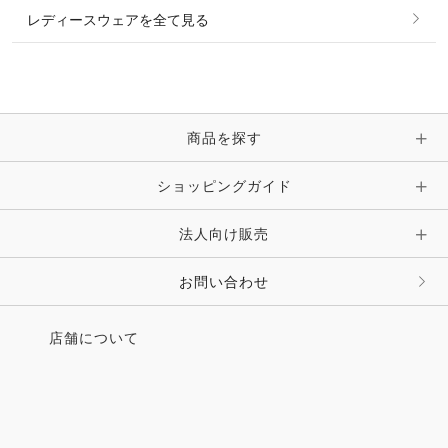
レディースウェアを全て見る
ネックレス
マフラー・スカーフ・ストール・スヌード
ブレスレット・バングル・アンクレット
手袋
ピン・ブローチ・コサージュ
商品を探す
時計・財布・キーケース・革小物
ショッピングガイド
その他 アクセサリー
キーホルダー・チャーム・ストラップ
法人向け販売
その他 ファッション雑貨
お問い合わせ
店舗について