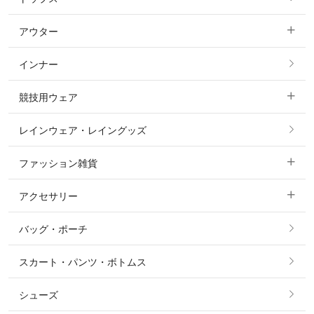
すべてのキュロット
アウター
すべてのトップス
フルグリップ・尻革 キュロット
インナー
すべてのアウター
ポロシャツ
ニーグリップ・膝革 キュロット
競技用ウェア
コート
カットソー・Tシャツ・タンクトップ
ノーグリップ・共布 キュロット
レインウェア・レイングッズ
すべての競技用ウェア
ジャケット・ブルゾン
機能性シャツ・スポーツシャツ
ファッション雑貨
ショージャケット
ベスト
パーカー・トレーナー・スウェット
アクセサリー
すべてのファッション雑貨
ショーシャツ
その他 アウター
ニット・セーター
バッグ・ポーチ
すべてのアクセサリー
ソックス
タイ・タイピン・その他アクセサリー
シャツ・ブラウス・ワンピース
スカート・パンツ・ボトムス
リング
ベルト
その他 トップス
シューズ
ピアス・イヤリング
帽子・ヘア小物