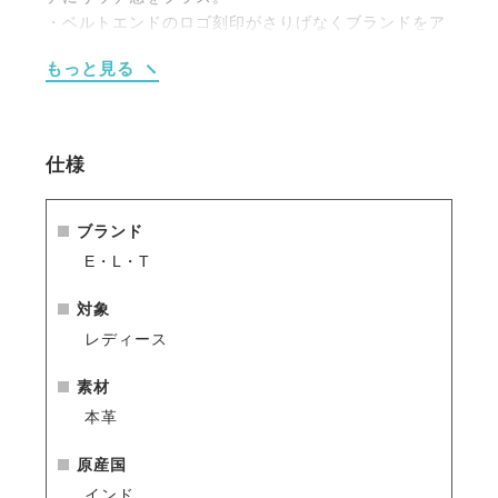
・ベルトエンドのロゴ刻印がさりげなくブランドをア
ピールします。
もっと見る
仕様
ブランド
E・L・T
対象
レディース
素材
本革
原産国
インド