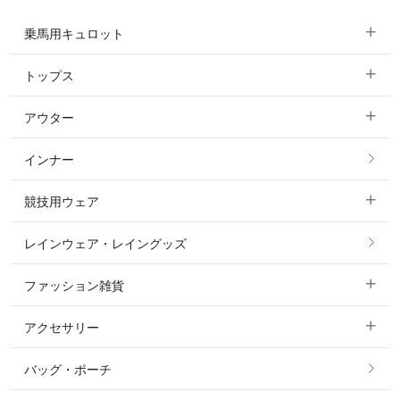
乗馬用キュロット
トップス
すべてのキュロット
アウター
すべてのトップス
フルグリップ・尻革 キュロット
インナー
すべてのアウター
ポロシャツ
ニーグリップ・膝革 キュロット
競技用ウェア
コート
カットソー・Tシャツ・タンクトップ
ノーグリップ・共布 キュロット
レインウェア・レイングッズ
すべての競技用ウェア
ジャケット・ブルゾン
機能性シャツ・スポーツシャツ
ファッション雑貨
ショージャケット
ベスト
パーカー・トレーナー・スウェット
アクセサリー
すべてのファッション雑貨
ショーシャツ
その他 アウター
ニット・セーター
バッグ・ポーチ
すべてのアクセサリー
ソックス
タイ・タイピン・その他アクセサリー
シャツ・ブラウス・ワンピース