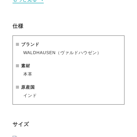
・鼻骨への圧力を軽減する設計。
・フィットするフォルムと馬の耳や鼻孔の自由度を向
上することにもこだわりました。
・タフなステンレス金具を使用しています。
仕様
・布製の手綱が付いています。
ブランド
WALDHAUSEN（ヴァルドハウゼン）
素材
本革
原産国
インド
サイズ