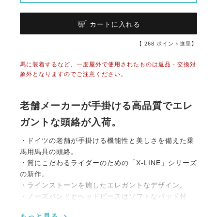
カートに入れる
【
268
ポイント進呈】
馬に装着するなど、一度屋外で使用されたものは返品・交換対
象外となりますのでご注意ください。
老舗メーカーが手掛ける高品質でエレ
ガントな頭絡が入荷。
・ドイツの老舗が手掛ける機能性と美しさを備えた乗
馬用馬具の頭絡。
・質にこだわるライダーのための「X-LINE」シリーズ
の新作。
・ラインストーンを施したエレガントなデザイン。
・ノーズバンドとヘッドピースはソフトなパッド付
き。
もっと見る