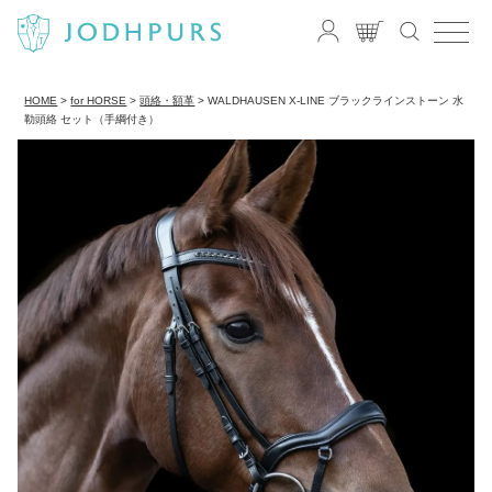
HOME
for HORSE
頭絡・額革
WALDHAUSEN X-LINE ブラックラインストーン 水
勒頭絡 セット（手綱付き）