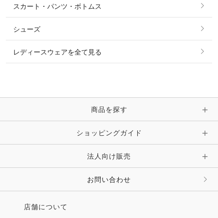
スカート・パンツ・ボトムス
リング
ベルト
その他 トップス
シューズ
ピアス・イヤリング
帽子・ヘア小物
レディースウェアを全て見る
ネックレス
マフラー・スカーフ・ストール・スヌード
ブレスレット・バングル・アンクレット
手袋
ピン・ブローチ・コサージュ
商品を探す
時計・財布・キーケース・革小物
ショッピングガイド
その他 アクセサリー
キーホルダー・チャーム・ストラップ
法人向け販売
その他 ファッション雑貨
お問い合わせ
店舗について