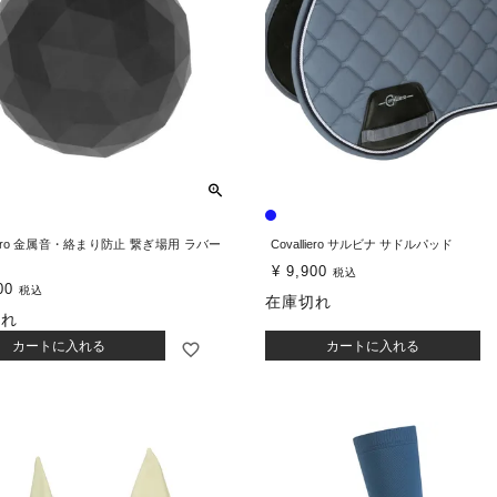
lliero 金属音・絡まり防止 繋ぎ場用 ラバー
Covalliero サルビナ サドルパッド
¥
9,900
税込
00
税込
在庫切れ
切れ
カートに入れる
カートに入れる