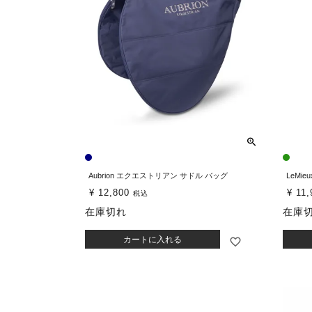
Aubrion エクエストリアン サドル バッグ
LeMi
¥
12,800
¥
11,
税込
在庫切れ
在庫
カートに入れる