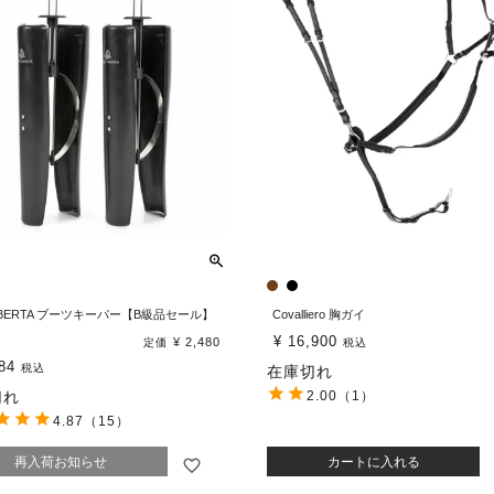
IBERTA ブーツキーパー【B級品セール】
Covalliero 胸ガイ
¥
16,900
¥
2,480
定価
税込
84
税込
在庫切れ
切れ
2.00
（1）
4.87
（15）
再入荷お知らせ
カートに入れる