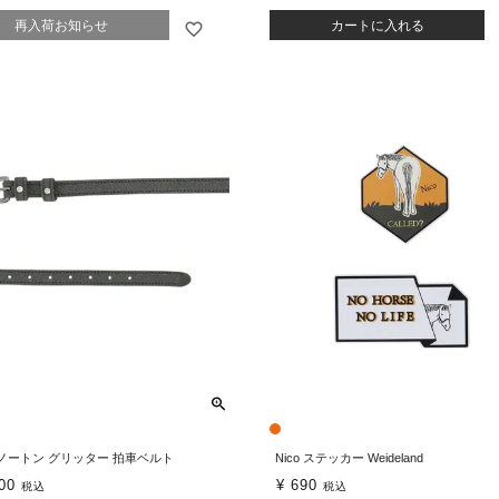
再入荷お知らせ
カートに入れる
A ノートン グリッター 拍車ベルト
Nico ステッカー Weideland
00
¥
690
税込
税込