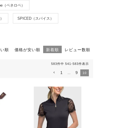
lope（ペネロペ）
ー）
SPICED（スパイス）
高い順
価格が安い順
新着順
レビュー数順
583
件中
541
-
583
件表示
1
9
…
10