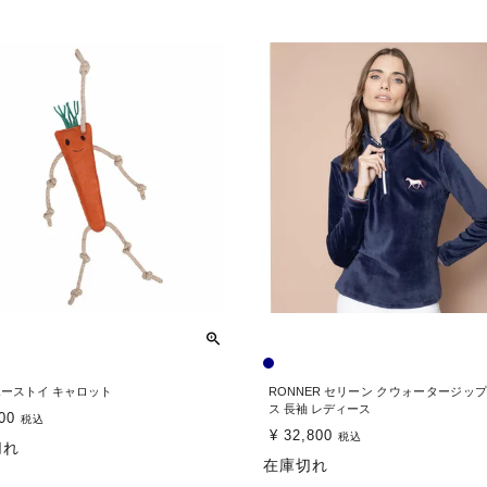
 ホーストイ キャロット
RONNER セリーン クウォータージップ
ス 長袖 レディース
00
税込
¥
32,800
税込
切れ
在庫切れ