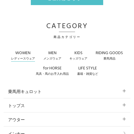
CATEGORY
商品カテゴリー
WOMEN
MEN
KIDS
RIDING GOODS
レディースウェア
メンズウェア
キッズウェア
乗馬用品
for HORSE
LIFE STYLE
馬具・馬のお手入れ用品
書籍・雑貨など
乗馬用キュロット
トップス
すべてのキュロット
アウター
すべてのトップス
フルグリップ・尻革 キュロット
インナー