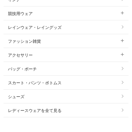
すべてのアウター
ポロシャツ
ニーグリップ・膝革 キュロット
競技用ウェア
コート
カットソー・Tシャツ・タンクトップ
ノーグリップ・共布 キュロット
レインウェア・レイングッズ
すべての競技用ウェア
ジャケット・ブルゾン
機能性シャツ・スポーツシャツ
ファッション雑貨
ショージャケット
ベスト
パーカー・トレーナー・スウェット
アクセサリー
すべてのファッション雑貨
ショーシャツ
その他 アウター
ニット・セーター
バッグ・ポーチ
すべてのアクセサリー
ソックス
タイ・タイピン・その他アクセサリー
シャツ・ブラウス・ワンピース
スカート・パンツ・ボトムス
リング
ベルト
その他 トップス
シューズ
ピアス・イヤリング
帽子・ヘア小物
レディースウェアを全て見る
ネックレス
マフラー・スカーフ・ストール・スヌード
ブレスレット・バングル・アンクレット
手袋