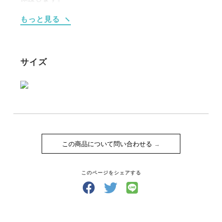
・3㎜厚のゲル膜が衝撃を40%以上分散します。
もっと見る
・プロテクター内部は前面に小さな穴を設けたエアロ
ックス・ネオプレーンと厚みがある3Dメッシュの2層
構造。
・馬の肢の動きに合わせて、シェル部分に設けた通気
サイズ
口から内部の熱を効果的に排出します。
・ドイツ人ワールドカップウィナー、マーカス・アー
ニング氏が設計アドバイザー。
・着脱もカンタンにできるクイックリリース式。
・イタリア検査機関「RICO test」認証を取得。
この商品について問い合わせる
このページをシェアする