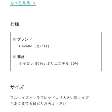
もっと見る
※シーズン品のため入荷数が少なく再販はありません
のでお早めのご注文をお勧めします。
人気商品はすぐに完売となりますので、新商品をいち
早くご案内している
メールマガジン
や
LINE
をご活用く
仕様
ださい。
ブランド
Cavallo（カバロ）
素材
ナイロン 80% / ポリエステル 20%
サイズ
フルサイズ＝サラブレッドより大きい馬サイズ
※あくまでも目安とお考え下さい