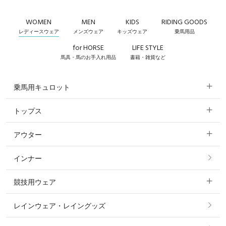
WOMEN
MEN
KIDS
RIDING GOODS
レディースウェア
メンズウェア
キッズウェア
乗馬用品
for HORSE
LIFE STYLE
馬具・馬のお手入れ用品
書籍・雑貨など
乗馬用キュロット
トップス
すべてのキュロット
アウター
すべてのトップス
フルグリップ・尻革 キュロット
インナー
すべてのアウター
ポロシャツ
ニーグリップ・膝革 キュロット
競技用ウェア
コート
カットソー・Tシャツ・タンクトップ
ノーグリップ・共布 キュロット
レインウェア・レイングッズ
すべての競技用ウェア
ジャケット・ブルゾン
機能性シャツ・スポーツシャツ