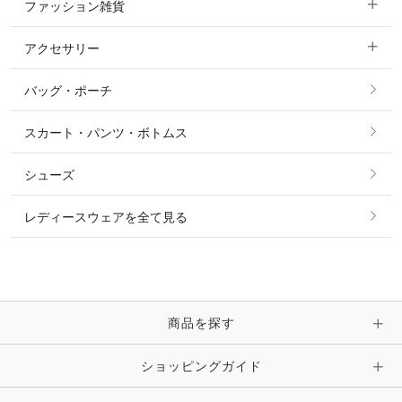
ファッション雑貨
ショージャケット
ベスト
パーカー・トレーナー・スウェット
アクセサリー
すべてのファッション雑貨
ショーシャツ
その他 アウター
ニット・セーター
バッグ・ポーチ
すべてのアクセサリー
ソックス
タイ・タイピン・その他アクセサリー
シャツ・ブラウス・ワンピース
スカート・パンツ・ボトムス
リング
ベルト
その他 トップス
シューズ
ピアス・イヤリング
帽子・ヘア小物
レディースウェアを全て見る
ネックレス
マフラー・スカーフ・ストール・スヌード
ブレスレット・バングル・アンクレット
手袋
ピン・ブローチ・コサージュ
商品を探す
時計・財布・キーケース・革小物
ショッピングガイド
その他 アクセサリー
キーホルダー・チャーム・ストラップ