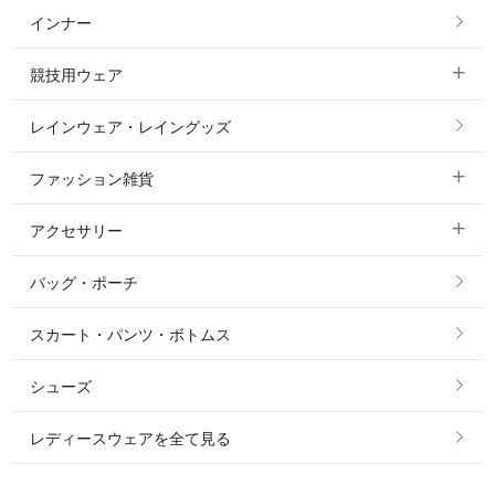
インナー
すべてのアウター
ポロシャツ
ニーグリップ・膝革 キュロット
競技用ウェア
コート
カットソー・Tシャツ・タンクトップ
ノーグリップ・共布 キュロット
レインウェア・レイングッズ
すべての競技用ウェア
ジャケット・ブルゾン
機能性シャツ・スポーツシャツ
ファッション雑貨
ショージャケット
ベスト
パーカー・トレーナー・スウェット
アクセサリー
すべてのファッション雑貨
ショーシャツ
その他 アウター
ニット・セーター
バッグ・ポーチ
すべてのアクセサリー
ソックス
タイ・タイピン・その他アクセサリー
シャツ・ブラウス・ワンピース
スカート・パンツ・ボトムス
リング
ベルト
その他 トップス
シューズ
ピアス・イヤリング
帽子・ヘア小物
レディースウェアを全て見る
ネックレス
マフラー・スカーフ・ストール・スヌード