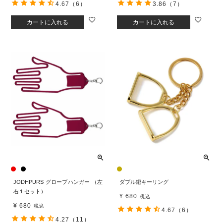
4.67
（6）
3.86
（7）
カートに入れる
カートに入れる
JODHPURS グローブハンガー （左
ダブル鐙キーリング
右１セット）
¥
680
税込
¥
680
税込
4.67
（6）
4.27
（11）