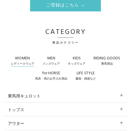
ご登録はこちら →
CATEGORY
商品カテゴリー
WOMEN
MEN
KIDS
RIDING GOODS
レディースウェア
メンズウェア
キッズウェア
乗馬用品
for HORSE
LIFE STYLE
馬具・馬のお手入れ用品
書籍・雑貨など
乗馬用キュロット
トップス
すべてのキュロット
アウター
すべてのトップス
フルグリップ・尻革 キュロット