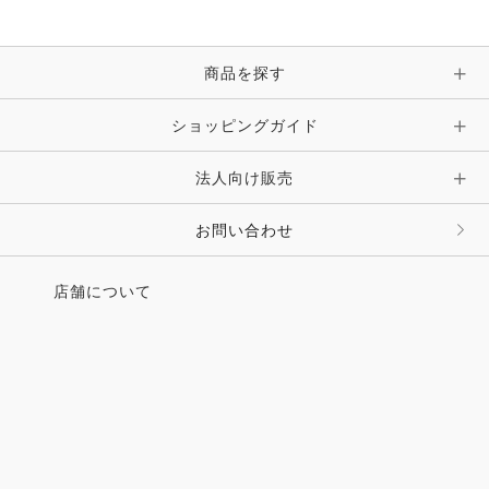
ブレスレット・バングル・アンクレット
手袋
ピン・ブローチ・コサージュ
商品を探す
時計・財布・キーケース・革小物
ショッピングガイド
その他 アクセサリー
キーホルダー・チャーム・ストラップ
法人向け販売
その他 ファッション雑貨
お問い合わせ
店舗について