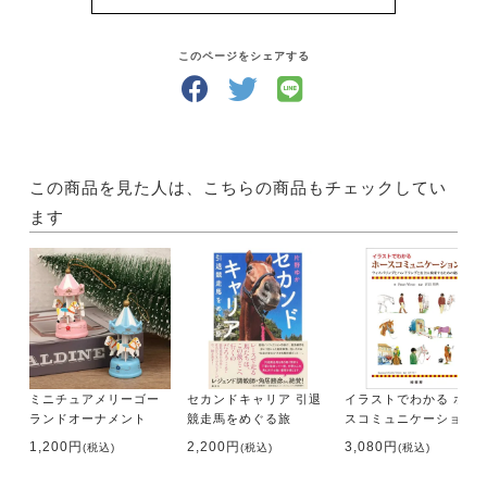
【目次】
このページをシェアする
第1章 隆盛を極める日本競馬
第2章 馬はいかに「競走馬」になるか――誕生からデ
ビューまでの裏側
第3章 生き残りを懸けて――サラブレッドの現役生活
第4章 引退後に進む道――セカンドキャリアの選択肢
この商品を見た人は、こちらの商品もチェックしてい
第5章 生かすことだけが幸せか――家畜商という存在
ます
第6章 命と経済――生かすことはなぜ難しいのか
第7章 それでも生かすために――引退馬支援・養老牧
場・新たな産業の可能性
第8章 ハンドルとエンジン――転換期のJRA
第9章 リーダーを育て、共に歩む――私たちにできる
こと、私にできること
ミニチュアメリーゴー
セカンドキャリア 引退
イラストでわかる ホー
ランドオーナメント
競走馬をめぐる旅
スコミュニケーション
・著者 平林 健一
1,200円
2,200円
3,080円
(税込)
(税込)
(税込)
・サイズ 新書判
・ページ数 272ページ