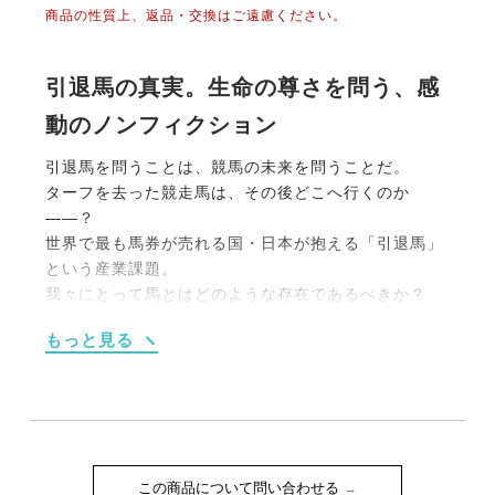
商品の性質上、返品・交換はご遠慮ください。
引退馬の真実。生命の尊さを問う、感
動のノンフィクション
引退馬を問うことは、競馬の未来を問うことだ。
ターフを去った競走馬は、その後どこへ行くのか
――？
世界で最も馬券が売れる国・日本が抱える「引退馬」
という産業課題。
我々にとって馬とはどのような存在であるべきか？
引退馬を追った映画「今日もどこかで馬は生まれる」
もっと見る
の監督を務めた、競馬を愛する著者が、誕生から現役
生活、セカンド・サードキャリア、肥育の現場まで、
サラブレッドの”命がけ”の一生を、7年におよぶ現場関
係者への綿密な取材を通して明かす。
繊細で複雑な課題の核心を丁寧に、かつ情熱をもって
世に問う、至上のノンフィクション。
この商品について問い合わせる