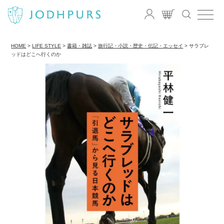
HOME
LIFE STYLE
書籍・雑誌
旅行記・小説・歴史・伝記・エッセイ
サラブレ
ッドはどこへ行くのか