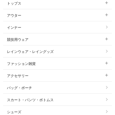
トップス
すべてのキュロット
アウター
すべてのトップス
フルグリップ・尻革 キュロット
インナー
すべてのアウター
ポロシャツ
ニーグリップ・膝革 キュロット
競技用ウェア
コート
カットソー・Tシャツ・タンクトップ
ノーグリップ・共布 キュロット
レインウェア・レイングッズ
すべての競技用ウェア
ジャケット・ブルゾン
機能性シャツ・スポーツシャツ
ファッション雑貨
ショージャケット
ベスト
パーカー・トレーナー・スウェット
アクセサリー
すべてのファッション雑貨
ショーシャツ
その他 アウター
ニット・セーター
バッグ・ポーチ
すべてのアクセサリー
ソックス
タイ・タイピン・その他アクセサリー
シャツ・ブラウス・ワンピース
スカート・パンツ・ボトムス
リング
ベルト
その他 トップス
シューズ
ピアス・イヤリング