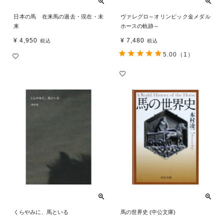
日本の馬 在来馬の過去・現在・未
ヴァレグロ～オリンピック金メダル
来
ホースの軌跡～
¥
4,950
¥
7,480
税込
税込
5.00
（1）
くらやみに、馬といる
馬の世界史 (中公文庫)