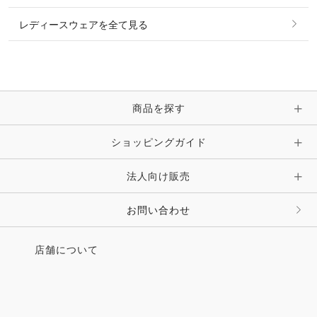
帽子・ヘア小物
レディースウェアを全て見る
ネックレス
マフラー・スカーフ・ストール・スヌード
ブレスレット・バングル・アンクレット
手袋
ピン・ブローチ・コサージュ
商品を探す
時計・財布・キーケース・革小物
ショッピングガイド
その他 アクセサリー
キーホルダー・チャーム・ストラップ
法人向け販売
その他 ファッション雑貨
お問い合わせ
店舗について