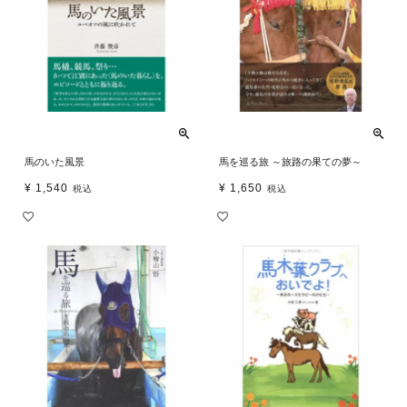
馬のいた風景
馬を巡る旅 ～旅路の果ての夢～
¥
1,540
¥
1,650
税込
税込