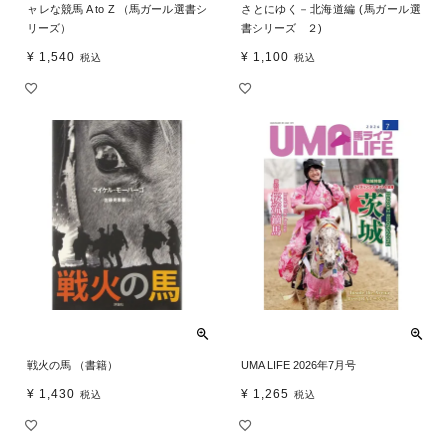
ャレな競馬 A to Z （馬ガール選書シ
さとにゆく－北海道編 (馬ガール選
リーズ）
書シリーズ ２)
¥
1,540
¥
1,100
税込
税込
戦火の馬 （書籍）
UMA LIFE 2026年7月号
¥
1,430
¥
1,265
税込
税込