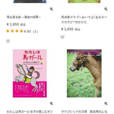
馬を巡る旅 ～厩舎の四季～
馬木葉クラブへおいでよ! あるホー
スセラピーのかたち
¥
1,650
税込
¥
1,650
税込
4.00
（1）
わたしは馬ガール 女子が楽しむオシ
サラブレッドの王国 競走馬のふる