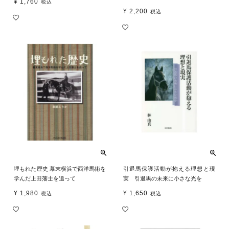
¥
1,760
税込
¥
2,200
税込
埋もれた歴史 幕末横浜で西洋馬術を
引退馬保護活動が抱える理想と現
学んだ上田藩士を追って
実 引退馬の未来に小さな光を
¥
1,980
¥
1,650
税込
税込