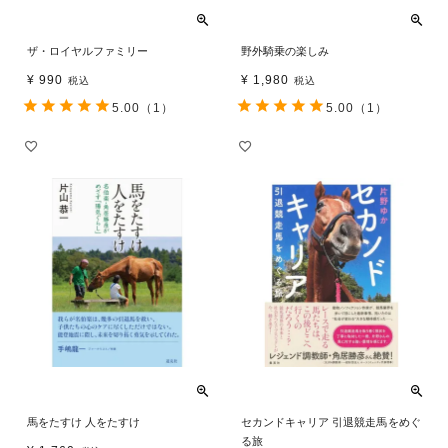
ザ・ロイヤルファミリー
野外騎乗の楽しみ
¥
990
¥
1,980
税込
税込
5.00
（1）
5.00
（1）
馬をたすけ 人をたすけ
セカンドキャリア 引退競走馬をめぐ
る旅