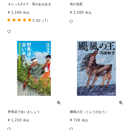
オレっち4コマ 馬のあるある
馬の惑星
¥
1,100
¥
2,200
税込
税込
5.00
（7）
野馬追で会いましょう
颶風の王（ぐふうのおう）
¥
1,210
¥
726
税込
税込