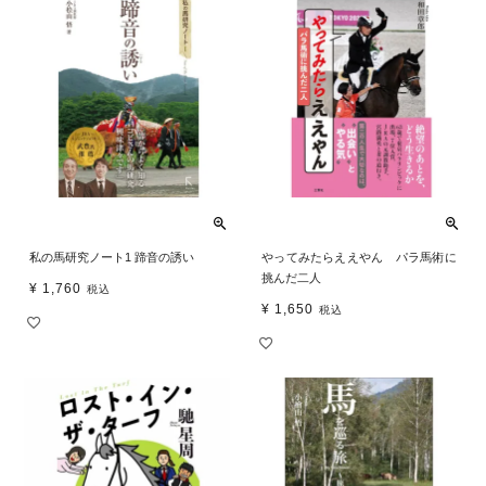
私の馬研究ノート1 蹄音の誘い
やってみたらええやん パラ馬術に
挑んだ二人
¥
1,760
税込
¥
1,650
税込