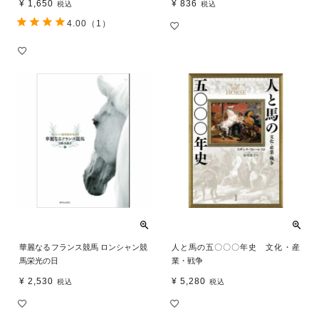
¥
1,650
¥
836
税込
税込
4.00
（1）
華麗なるフランス競馬 ロンシャン競
人と馬の五〇〇〇年史 文化・産
馬栄光の日
業・戦争
¥
2,530
¥
5,280
税込
税込