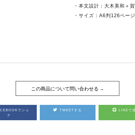
・本文設計：大木美和＋賀
・サイズ：A6判126ペー
この商品について問い合わせる
ACEBOOKでシェ
TWEETする
LINEで
ア