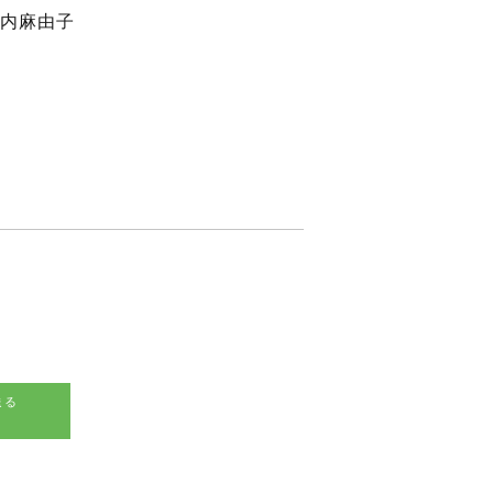
内麻由子
ジ
送る