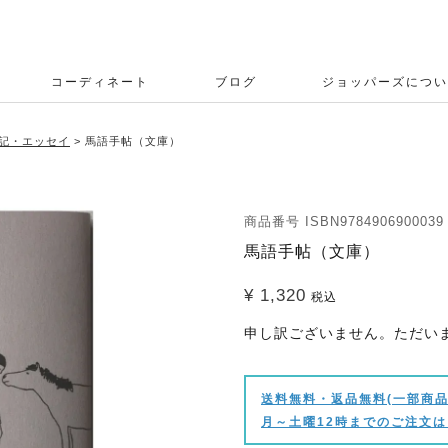
コーディネート
ブログ
ジョッパーズについ
記・エッセイ
馬語手帖（文庫）
商品番号
ISBN9784906900039
馬語手帖（文庫）
¥
1,320
税込
申し訳ございません。ただい
送料無料・返品無料(一部商品
月～土曜12時までのご注文は