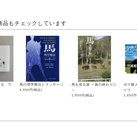
商品もチェックしています
いる ウ
馬の理学療法とマッサージ
馬を巡る旅 ～旅の終わりに
ボス猫
4,950円
(税込)
～
トウ
1,650円
(税込)
1,650円