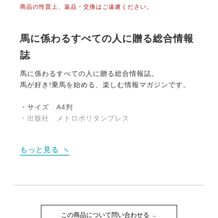
商品の性質上、返品・交換はご遠慮ください。
馬に係わるすべての人に贈る総合情報
誌
馬に係わるすべての人に贈る総合情報誌。
馬が好き!乗馬を始める、楽しむ情報マガジンです。
・サイズ A4判
・出版社 メトロポリタンプレス
【内容】
もっと見る
■Top of the Month
■Road to License
●SUPER☆GiRLS 後藤彩の乗馬を始めよう!! ♯4
連載4回目は、すでにかなり前に決まっていた乗馬
ライセンス取得（5級）とそのライセンス到着のお知
らせ！そして今後のライセンス取得のために必要な乗
この商品について問い合わせる