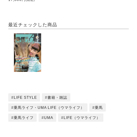
情報
海外で競技会に出場する日本人馬術家たちの競技会
情報をお届けするこのコーナー。世界選手権やアジア
最近チェックした商品
大会に向け多くの選手たちが海外での活動を活発化さ
せると共に国内外で代表選考会も開催された。今回は
代表選考会の結果と合わせ、2014年5月下旬～7月上
旬分を中心に競技結果を掲載する。（選手名敬称略）
● Arena Special
第3回栃木県乗馬大会
栃木県宇都宮市にある「障害者のための馬事普及協
会 ピルエット」が主催する、「第3回栃木県乗馬大
会」が2014年6月1日（日）に開催された。障害者と
健常者がともに馬術を競う場として、定着した感のあ
る同競技会の模様をお伝えする。
LIFE STYLE
書籍・雑誌
乗馬ライフ・UMA LIFE（ウマライフ）
乗馬
■Area Guide
●東北・北海道エリア
乗馬ライフ
UMA
LIFE（ウマライフ）
■Family