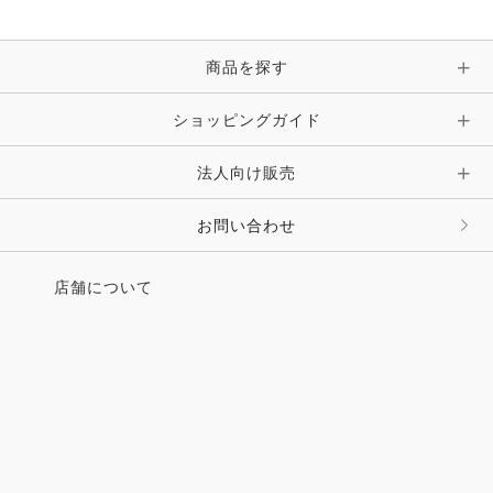
●CHIBA ART KIDS GALLERY#3 「馬を立体的に学
ぶ」
今回の「JL×千葉絵画教室」では「馬を立体的に学
商品を探す
ぶ」と題し、馬のフォルムやポーズを多角的に捉えた
作品の製作シーンを紹介します。
ショッピングガイド
■Cartoon
法人向け販売
●マチコーほのぼの常足ライフ
お問い合わせ
■Column
●不羈の手綱ーアジア大会と世界選手権
●乙女たちのグランギャロー「乗馬クラブで仕事体
店舗について
験」
●あの馬を訪ねてーエクスペディション
●馬鏡 Tokiko’s opera glasses
■How to Ride
●加藤大助 クロスカントリー編ークロスカントリー
練習の基礎②
●田中雅文 エンデュランス編ーエンデュランスライ