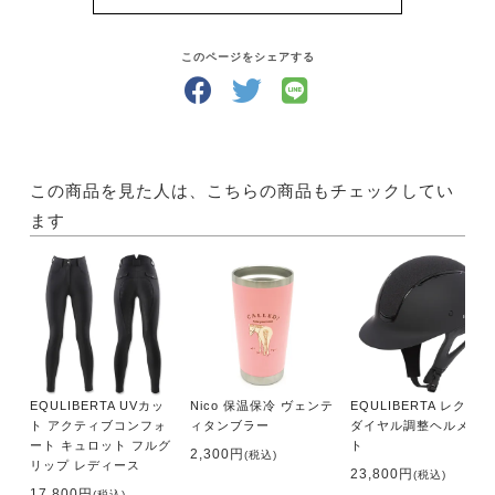
馬用語解説だ。
■ Field on earth
このページをシェアする
●アイスランドの羊追い
羊とともに暮らす氷の国の人びとと馬に触れ合う外
乗ツアー
北大西洋上、ヨーロッパ大陸の北西に位置するアイ
スランド。この島国のウール製品は高い品質で知られ
この商品を見た人は、こちらの商品もチェックしてい
ている。牧畜も盛んで数多くの羊が飼育されている。
ます
今回のアイスランド外乗ツアーは放牧されている羊た
ちを集める、「羊追い」ツアーだ。
■Score Board & Arena Special
●全国各地の競技会結果発表
競技会にチャレンジする全国のライダーのためにお
送りする“Score Board”。天候が何だかおかしな今日
EQULIBERTA UVカッ
Nico 保温保冷 ヴェンテ
EQULIBERTA レクラ
この頃ですが、暑いです（笑）。競技会シーズンも少
ト アクティブコンフォ
ィタンブラー
ダイヤル調整ヘルメッ
しお休みといったところでしょうか？ 後半戦に備え
ート キュロット フルグ
ト
2,300円
(税込)
て、人馬ともにコンディション作りに頑張って!!
リップ レディース
23,800円
(税込)
● Overseas Ridersー海外で活躍する日本人ライダー
17,800円
(税込)