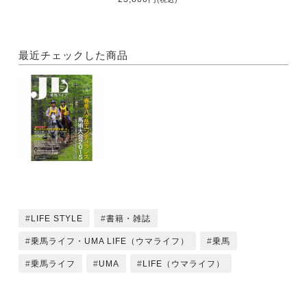
●クラブガイド（山梨サニーフィールド）
●馬探訪（ダイワスペリア―）
最近チェックした商品
●新製品、プレゼントコーナー
●読者投稿コーナー
LIFE STYLE
書籍・雑誌
乗馬ライフ・UMA LIFE（ウマライフ）
乗馬
乗馬ライフ
UMA
LIFE（ウマライフ）