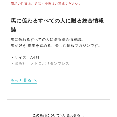
商品の性質上、返品・交換はご遠慮ください。
馬に係わるすべての人に贈る総合情報
誌
馬に係わるすべての人に贈る総合情報誌。
馬が好き!乗馬を始める、楽しむ情報マガジンです。
・サイズ A4判
・出版社 メトロポリタンプレス
【内容】
もっと見る
●外乗スペシャルガイド2015
馬上から大自然の景観を楽しむ
・信州スエトシ牧場
・ホーストレッキングファーム三浦海岸
・自然派外乗ガイド2015
・RDAたま 神奈川多摩川で外乗
この商品について問い合わせる