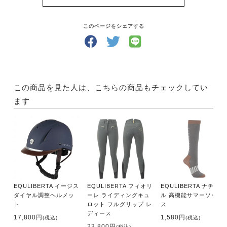
・安全に外乗を楽しむ安全ツール エアバッグ
●八ヶ岳エンデュランス馬術大会2015リポート
このページをシェアする
●上海CSI5★大会（杉谷泰造選手7位入賞）
●全日本ヤング総合馬術大会
●PRBC サーキットファーストシーン
●ウラシマボックス
この商品を見た人は、こちらの商品もチェックしてい
・2020東京オリンピックを目指す小学生
ます
・根岸馬の博物館でイベント
・フランス ノルマンディー馬旅ガイド
●ホースカルチャー
ばんえいの馬
●競技会に出ると乗馬がもっと楽しくなる
EQULIBERTA イージス
EQULIBERTA フィオリ
EQULIBERTA ナチュー
●長谷川誠のバランスクリニック
ダイヤル調整ヘルメッ
ーレ ライディングキュ
ル 高機能サマーソック
●大久保登紀子の馬鏡（杉谷泰造）
ト
ロット フルグリップ レ
ス
●みやりの馬術日記
ディース
17,800円
1,580円
(税込)
(税込)
●ラングラーロード
23,800円
(税込)