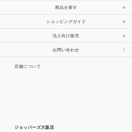
・太田宏昭の人と馬に出会う旅
商品を探す
佐藤一家、4人と馬たちが送る日々、夢みる未来
●新連載スタート！
ショッピングガイド
第一線で活躍するトップライダーがトレーニングを
公開！
法人向け販売
森 裕悟（クレイン東京）のこんな感じで、どうで
しょう
お問い合わせ
第1回 バランスの確立
店舗について
●JL Urashima's Box
耳を澄ませば、いろいろなニュースが見えてくる
横浜の赤レンガ倉庫で馬の祭典が開催
・第1回ホースメッセよこはま2017
・横浜 根岸・馬の博物館 おがわじゅり原画＆複製原
画展
・ピアッフェ通信 「馬術」と「乗馬」で、もっと世
界へ！
ジョッパーズ大阪店
・最新、馬運車事情 快適な馬の輸送を目指して！