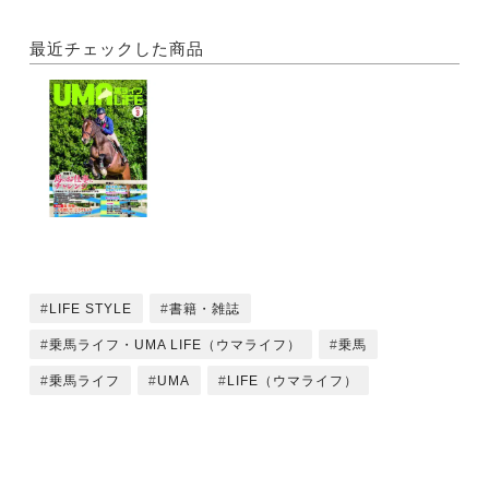
日本では珍しいパフォーマンス集団
・調教助手
最近チェックした商品
こんなにやりがいのある仕事は他にない
・地方競馬厩務員
サラリーマンから転進して、本当によかった！
・ホースクリニシャン
馬という動物を知り、その心理を深く理解する
・グルーミングインストラクター
心をこめて手入れすることを心がける
・テーマパークスタッフ
お客様の喜ぶ姿を見ることが仕事のやりがい
LIFE STYLE
書籍・雑誌
☆馬業界を目指す人のためのスクールガイド
乗馬ライフ・UMA LIFE（ウマライフ）
乗馬
●特集2
乗馬ライフ
UMA
LIFE（ウマライフ）
痛感 実感レポート 馬は誰にもやさしく、そして強
い。
・元騎手・現 パラ馬場馬術 高嶋活士選手
2020年パラリンピックを目指して