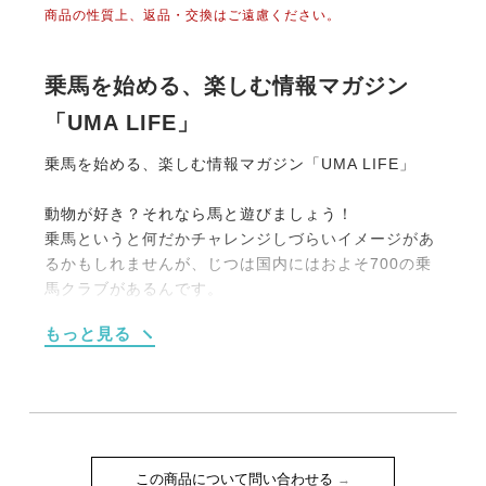
商品の性質上、返品・交換はご遠慮ください。
乗馬を始める、楽しむ情報マガジン
「UMA LIFE」
乗馬を始める、楽しむ情報マガジン「UMA LIFE」
動物が好き？それなら馬と遊びましょう！
乗馬というと何だかチャレンジしづらいイメージがあ
るかもしれませんが、じつは国内にはおよそ700の乗
馬クラブがあるんです。
大別すると【１】馬場内でのレッスンがメインのもの
もっと見る
【２】海や山、草原を馬でお散歩する《外乗》をメイ
ンにしたものの2タイプです。
もちろん初めての人向けのプランも充実しています。
たとえば4回のレッスンがセットになった体験乗馬教
室（15,000円前後）や簡単なレクチャーつきの外乗
（1時間10,000円程度）などなど。
この商品について問い合わせる