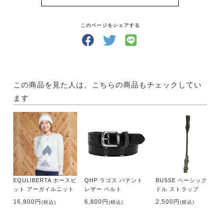
そうして馬と仲良くなったら、馬と遊ぶ楽しみが膨ら
みます！
どんな風にして遊びましょう？「UMA LIFE」には、
このページをシェアする
馬と過ごす時間が楽しくなるような国内外の情報が満
載です。
さらにあなたの地域の乗馬クラブがすぐにわかる【乗
馬クラブガイド】もついていて、あなたの乗馬ライフ
をサポートします！
この商品を見た人は、こちらの商品もチェックしてい
ます
・サイズ A4判
・出版社 メトロポリタンプレス
【内容】
●特集1
馬のお仕事にチャレンジ
・インストラクター
EQULIBERTA ホースビ
QHP ラゴス パテント
BUSSE ベーシック サ
未体験の世界だけど、今は充実の日々を過ごす
ット アーガイルニット
レザー ベルト
ドル ストラップ
・育成牧場スタッフ
16,800円
6,800円
2,500円
(税込)
(税込)
(税込)
世界で活躍できる強い馬作りを目指して精進
・イベントコーディネーター