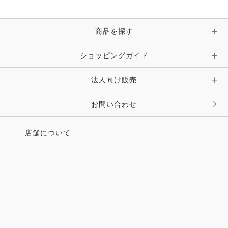
・体験乗馬がもたらす心理的効果の調査が発表に
・フリーダム・ライディング・クラブ定例会のお知ら
せ
商品を探す
●好評連載
・森裕悟のこんな感じでいかがでしょう
ショッピングガイド
バランスの確立② （森裕悟）
・ウエスタンライダー養成講座
法人向け販売
パフォーマンス編 コレクトリード（土岐田騰馬）
・馬の調教
お問い合わせ
騎座、脚で押したら前に進む＜推進＞②（長谷川雄
二）
・馬鏡
店舗について
世界の「馬」に関するグッドニュース＆バッドニュ
ース（大久保登喜子）
・馬整体師 馬屋原孝恵のクリニック ご挨拶マッサ
ージ
●Horse Culture 八ヶ岳南麓 雪の外乗
●JL FACE 馬に関するお仕事
●馬探訪 あの馬を訪ねて クリールサイクロン
●Club Guide