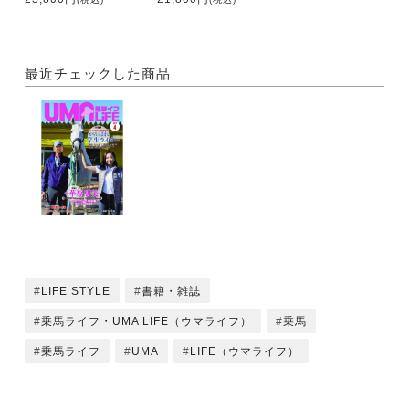
・学習院大学輔仁会馬術部
・日本獣医生命科学大学体育会馬術部
・東京農業大学馬術部
最近チェックした商品
●太田宏昭の人と馬に出会う旅 水戸農業高
●特集２ 「春が来た！ 皆さんのチャレンジ応援企
画」
・華原朋美 オリンピックライダー林忠義と馬がつな
ぐ師弟関係
・東京五輪を目ざす馬場馬術選手 原田喜一の挑戦
・４級ライセンスの次は３級だ ！
・全日本ジュニア大会に向かって JUMP!
●JL Urashima’s Box
・JRA馬事公苑が休苑へ 馬たち 本当にありがとう
LIFE STYLE
書籍・雑誌
・馬から学んだことを仕事に生かす人材育成コンサル
乗馬ライフ・UMA LIFE（ウマライフ）
乗馬
タント
・バラエティー豊かな人馬が集う乗馬クラブ
乗馬ライフ
UMA
LIFE（ウマライフ）
・毎日が乗馬日和！ “五感”で楽しむ部内大会！（南
方あずみ）