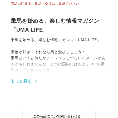
商品の性質上、返品・交換はご遠慮ください。
乗馬を始める、楽しむ情報マガジン
「UMA LIFE」
乗馬を始める、楽しむ情報マガジン「UMA LIFE」
動物が好き？それなら馬と遊びましょう！
乗馬というと何だかチャレンジしづらいイメージがあ
るかもしれませんが、じつは国内にはおよそ700の乗
馬クラブがあるんです。
大別すると【１】馬場内でのレッスンがメインのもの
もっと見る
【２】海や山、草原を馬でお散歩する《外乗》をメイ
ンにしたものの2タイプです。
もちろん初めての人向けのプランも充実しています。
たとえば4回のレッスンがセットになった体験乗馬教
室（15,000円前後）や簡単なレクチャーつきの外乗
（1時間10,000円程度）などなど。
この商品について問い合わせる