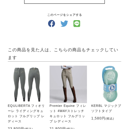
そうして馬と仲良くなったら、馬と遊ぶ楽しみが膨ら
みます！
どんな風にして遊びましょう？「UMA LIFE」には、
このページをシェアする
馬と過ごす時間が楽しくなるような国内外の情報が満
載です。
さらにあなたの地域の乗馬クラブがすぐにわかる【乗
馬クラブガイド】もついていて、あなたの乗馬ライフ
をサポートします！
この商品を見た人は、こちらの商品もチェックしてい
ます
・サイズ A4判
・出版社 メトロポリタンプレス
【内容】
●特集１
「がんばれ学生ライダー！あなたの学校の馬術部拝
見！」
EQULIBERTA フィオリ
Premier Equine フィレ
KERBL マジックブラシ
・六会ホースショー2017
ーレ ライディングキュ
ット 4WAYストレッチ
ソフトタイプ
・日本大学馬術部
ロット フルグリップ レ
キュロット フルグリッ
1,580円
(税込)
・慶応義塾大学体育会馬術部
ディース
プ レディース
・明治大学馬術部
23,800円
21,800円
(税込)
(税込)