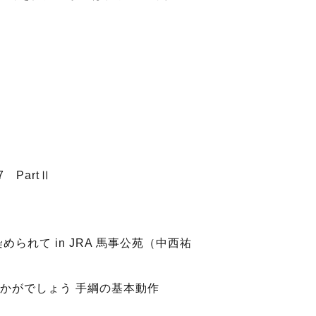
 PartⅡ
られて in JRA 馬事公苑（中西祐
いかがでしょう 手綱の基本動作