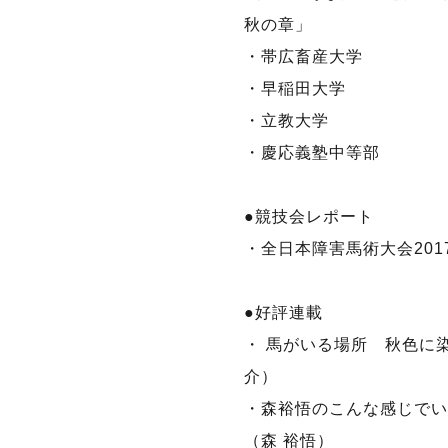
秋の章」
・帯広畜産大学
・早稲田大学
・立教大学
・慶応義塾中等部
●競技会レポート
・全日本障害馬術大会2017
●好評連載
・ 馬がいる場所 秋色に染め
介）
・森裕悟のこんな感じで
（森 裕悟）