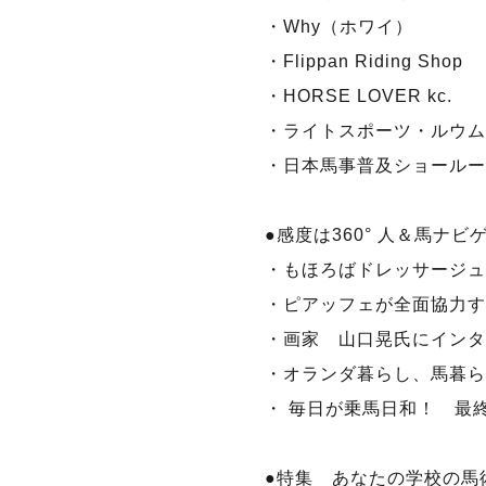
・Why（ホワイ）
・Flippan Riding Shop
・HORSE LOVER kc.
・ライトスポーツ・ルウム
・日本馬事普及ショールー
●感度は360° 人＆馬ナビ
・もほろばドレッサージュホー
・ピアッフェが全面協力す
・画家 山口晃氏にインタ
・オランダ暮らし、馬暮ら
・ 毎日が乗馬日和！ 最
●特集 あなたの学校の馬