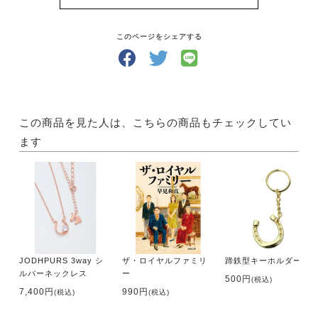
そうして馬と仲良くなったら、馬と遊ぶ楽しみが膨ら
みます！
どんな風にして遊びましょう？「UMA LIFE」には、
このページをシェアする
馬と過ごす時間が楽しくなるような国内外の情報が満
載です。
さらにあなたの地域の乗馬クラブがすぐにわかる【乗
馬クラブガイド】もついていて、あなたの乗馬ライフ
をサポートします！
この商品を見た人は、こちらの商品もチェックしてい
ます
・サイズ A4判
・出版社 メトロポリタンプレス
【内容】
特集1 Happy Sunshine
馬と一緒に夏物語
●在来馬「ヨナグニウマ」との海中乗馬とビーチ外乗
JODHPURS 3way シ
ザ・ロイヤルファミリ
蹄鉄型キーホルダー
を楽しむ
ルバーネックレス
ー
●カナディアンキャンプ北海道 乗馬クラブリーフで過
500円
(税込)
7,400円
990円
(税込)
(税込)
ごす夏
●夏に出かけたいおすすめ乗馬スポット 精選９クラ