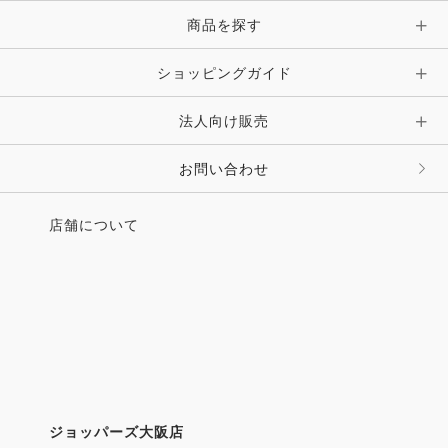
●馬と自然と景色と食事 アイランドホースリゾート
商品を探す
那須
●毎日が直球勝負！ 那須トレーニングファーム
●那須エリアの馬スポット＆MAP
ショッピングガイド
Field on the Earth
法人向け販売
イタリア・南トスカーナ地方で120kmの外乗へ
お問い合わせ
夏馬術 筋金入りの馬とライダーが太陽の下で躍
動！
店舗について
●第39回全日本ヤング総合馬術大会2018
CCI1*Yamanashi 2018
●全国乗馬指導者競技会 第10回ジャパンホースフェ
スティバル
感度は360° 人＆馬ナビゲーション
●世界が注目！ イケメンすぎるオーナーの美しすぎ
る厩舎
●障がい者スポーツ選手の掘り起こしに尽力 COLZA
ジョッパーズ大阪店
Cup2018