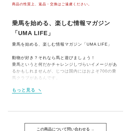
商品の性質上、返品・交換はご遠慮ください。
乗馬を始める、楽しむ情報マガジン
「UMA LIFE」
乗馬を始める、楽しむ情報マガジン「UMA LIFE」
動物が好き？それなら馬と遊びましょう！
乗馬というと何だかチャレンジしづらいイメージがあ
るかもしれませんが、じつは国内にはおよそ700の乗
馬クラブがあるんです。
大別すると【１】馬場内でのレッスンがメインのもの
もっと見る
【２】海や山、草原を馬でお散歩する《外乗》をメイ
ンにしたものの2タイプです。
もちろん初めての人向けのプランも充実しています。
たとえば4回のレッスンがセットになった体験乗馬教
室（15,000円前後）や簡単なレクチャーつきの外乗
（1時間10,000円程度）などなど。
この商品について問い合わせる