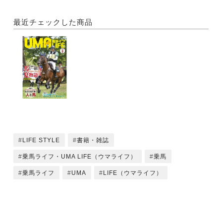
ブ
●夏のおすすめ乗馬ファッション＆グッズ
最近チェックした商品
特集2 さすがはデッカイドウ！ 北の大地で輝く人と
馬
●園児たちが、のびのびと馬と学ぶ 宮ノ丘幼稚園
●本格的ホースセラピー施設 北海道障がい者乗馬セ
ンター
●ばんえい競馬の伝統を守り継承する ばんえい牧場
十勝
●凍結精液の人工授精による馬生産を切り拓く 帯広畜
産大学
LIFE STYLE
書籍・雑誌
特集3 みんなの馬リゾート 那須よいとこ一度はおい
乗馬ライフ・UMA LIFE（ウマライフ）
乗馬
で
乗馬ライフ
UMA
LIFE（ウマライフ）
●第30回那須グランドホースショーCSI*W-NASU
勝利の美酒は、やっぱり最高！
●ここで生まれた育った馬を日本チャンピオンに 鍋
掛牧場