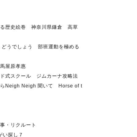
る歴史絵巻 神奈川県鎌倉 高草
、どうでしょう 部班運動を極める
馬屋原孝惠
ド式スクール ジムカーナ攻略法
gh Neigh 聞いて Horse of t
事・リクルート
ちがい探し７