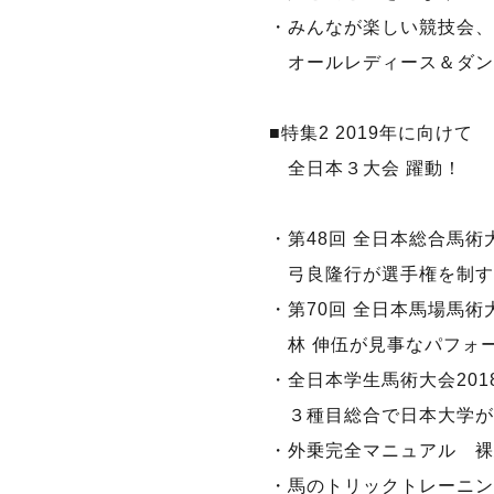
・みんなが楽しい競技会、
オールレディース＆ダン
■特集2 2019年に向けて
全日本３大会 躍動！
・第48回 全日本総合馬術大
弓良隆行が選手権を制す
・第70回 全日本馬場馬術大会
林 伸伍が見事なパフォ
・全日本学生馬術大会201
３種目総合で日本大学が
・外乗完全マニュアル 裸
・馬のトリックトレーニン