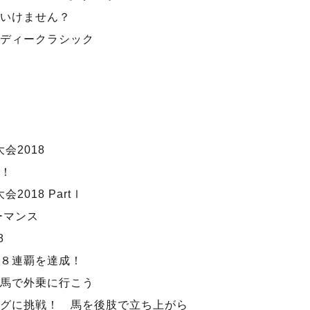
いけません？
ディークラシック
会2018
！
2018 PartⅠ
ーマンス
8
８連覇を達成！
馬で外乗に行こう
グに挑戦！ 馬を後肢で立ち上がら