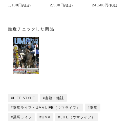
・自由を満喫する大草原外乗（モンゴル）
1,100円
2,500円
24,600円
(税込)
(税込)
(税込)
新連載!
・困った馬の取扱説明書 迷馬のトリセツ 菊澤大助
最近チェックした商品
感度は360° 人＆馬ナビゲーション
・第51回「ばんえい記念」観戦記
・そうだ、ばんばに会いに行こう ばんえい牧場十勝
・日本初のシミュレーター乗馬倶楽部が東京・銀座に
オープン
・全国スポーツ流鏑馬 第１回 九州大会
・読者レポート タイ パタヤでの「ピンクポロ」観戦
LIFE STYLE
書籍・雑誌
記
・馬好きが集う「サロン・ド・ムーティエ」始動！
乗馬ライフ・UMA LIFE（ウマライフ）
乗馬
・普段は使っていない筋肉を乗馬用に鍛え直す Part
乗馬ライフ
UMA
LIFE（ウマライフ）
３
・ピアッフェ通信 広田思乃選手のジャケット/15周