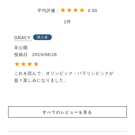
そうして馬と仲良くなったら、馬と遊ぶ楽しみが膨ら
みます！
4.00
どんな風にして遊びましょう？「UMA LIFE」には、
馬と過ごす時間が楽しくなるような国内外の情報が満
1
載です。
さらにあなたの地域の乗馬クラブがすぐにわかる【乗
GRACY
購入者
馬クラブガイド】もついていて、あなたの乗馬ライフ
非公開
をサポートします！
投稿日
2019/08/28
・サイズ A4判
・出版社 メトロポリタンプレス
これを読んで、オリンピック・パラリンピックが
益々楽しみになりました。
【内容】
特集1
頂点を目指す人馬たち
2020 東京オリンピック・パラリンピック
すべてのレビューを見る
馬術競技に注目！
・日本馬術連盟 常務理事 木口明信さんに聞く