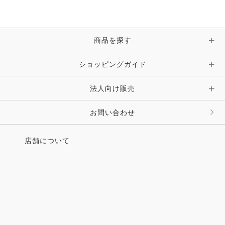
年創業祭のお知らせ
・新刊紹介『世界の馬 伝統と文化』緑書房
商品を探す
好評連載！＆お役たち情報コーナー
ショッピングガイド
・人と馬に出会う旅 お互いに助け合い
最後の日まで 一緒に暮らそう
法人向け販売
・馬がいる場所 空と、海と、与那国馬
・森 裕悟のこんな感じで、どうでしょう 馬のブレー
お問い合わせ
キは全ての基本
・セルフ整体 睡眠の質を高める 馬屋原孝惠
店舗について
・馬探訪 バクシンテイオー
・クラブガイド／馬のお仕事・リクルート
・うまうまVOICE／馬ちがい探し７
・UMA LIFE Collection／Information／読者プレゼ
ント