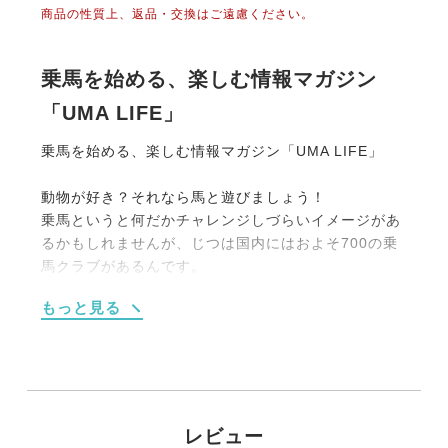
商品の性質上、返品・交換はご遠慮ください。
乗馬を始める、楽しむ情報マガジン
「UMA LIFE」
乗馬を始める、楽しむ情報マガジン「UMA LIFE」
動物が好き？それなら馬と遊びましょう！
乗馬というと何だかチャレンジしづらいイメージがあ
るかもしれませんが、じつは国内にはおよそ700の乗
馬クラブがあるんです。
大別すると【１】馬場内でのレッスンがメインのもの
もっと見る
【２】海や山、草原を馬でお散歩する《外乗》をメイ
ンにしたものの2タイプです。
もちろん初めての人向けのプランも充実しています。
たとえば4回のレッスンがセットになった体験乗馬教
室（15,000円前後）や簡単なレクチャーつきの外乗
（1時間10,000円程度）などなど。