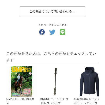
・乗馬クラブ クレインのオリンピアンたち
中野善弘 田中利幸 北島隆三 桝井俊樹 弓良隆行
この商品について問い合わせる
根岸 淳 岩谷一裕 木幡良彦 加藤大助
・近代五種は“KING of SPORTS”!
・東京オリンピックのメダル有望種目 総合馬術 CCI
このページをシェアする
２★-L Miki 2019
・日本馬術史上唯一の金メダリスト 西 竹一
・先輩たちに続け、ジュニア・ヤング世代たち！
特集2 世界は海と馬とつながっている！
この商品を見た人は、こちらの商品もチェックしてい
Around the World
ます
・FEI ワールドカップ ファイナル ジャンピング＆ド
レッサージュ
（スウェーデン）
・エクイターナ 2019（ドイツ）
・キャンピング外乗（オーストラリア）
・千本木倫子のイギリスからNeigh Neigh聞いて 春
UMA LIFE 2021年6月
BUSSE ベーシック サ
Covalliero レインジャ
乗馬を楽しむ
号
ドル ストラップ
ケット レディース