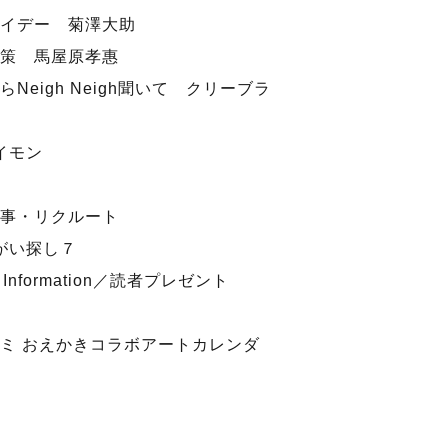
イデー 菊澤大助
策 馬屋原孝惠
eigh Neigh聞いて クリーブラ
イモン
事・リクルート
ちがい探し７
n ／Information／読者プレゼント
ミ おえかきコラボアートカレンダ