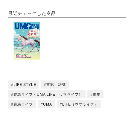
・ “ 馬の町”小淵沢の夏とフリージアン 波里有輝
・夏のおすすめ乗馬ファッション＆健康グッズ
最近チェックした商品
中江物産／日本馬事普及ショールーム／エクイマーケ
ット
シナプス／アダージョ／サンドルフィン
特集2 人馬一体を支える働き者
馬具はタダ・モノではない！
・黒木 茜 鞍は私の演技を支える、縁の下の力持ち
・木原康弘 試行錯誤して採用する馬具がジャンプの
原動力
LIFE STYLE
書籍・雑誌
・篠原正紀 馬具の手入れが、人馬の安全な走行に不
可欠
乗馬ライフ・UMA LIFE（ウマライフ）
乗馬
・鎮守美奈 身体と一体になるよう改良された馬具た
乗馬ライフ
UMA
LIFE（ウマライフ）
ち
・父は木曽馬、母は道産子 馬と人の絆物語
感度は360° 人＆馬ナビゲーション