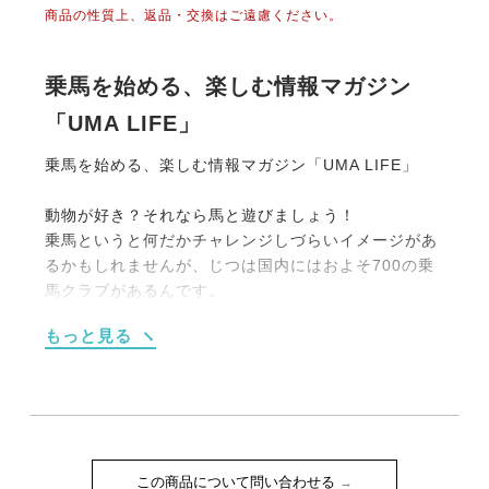
商品の性質上、返品・交換はご遠慮ください。
乗馬を始める、楽しむ情報マガジン
「UMA LIFE」
乗馬を始める、楽しむ情報マガジン「UMA LIFE」
動物が好き？それなら馬と遊びましょう！
乗馬というと何だかチャレンジしづらいイメージがあ
るかもしれませんが、じつは国内にはおよそ700の乗
馬クラブがあるんです。
大別すると【１】馬場内でのレッスンがメインのもの
もっと見る
【２】海や山、草原を馬でお散歩する《外乗》をメイ
ンにしたものの2タイプです。
もちろん初めての人向けのプランも充実しています。
たとえば4回のレッスンがセットになった体験乗馬教
室（15,000円前後）や簡単なレクチャーつきの外乗
（1時間10,000円程度）などなど。
この商品について問い合わせる