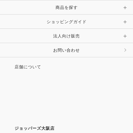
・馬事学院 馬に学び、馬とともに成長する青春！
商品を探す
・誘導馬の草分け、大井競馬場できょうも競走馬を導
く
・オランダを代表する美術館に、“あの馬”がやって来
ショッピングガイド
た
・乗馬に効くメンタルトレーニング法
法人向け販売
・これ良かったっス 「馬爽快」の活用法
・ピアッフェ通信 新企画がスタート！ 第１回“馬
お問い合わせ
友”の輪
店舗について
好評連載
・馬がいる場所 No one will be left behind in 日
本大学馬術部合宿所
・森 裕悟のこんな感じで、どうでしょう 鐙を正しく
踏む 前編
・千本木倫子のイギリスからNeigh Neigh聞いて 英
国馬術協会の権威と実力
・迷馬のトリセツ ススマン 菊澤大助
・Horse Talk 乗馬はアウトドアスポーツじゃない
ジョッパーズ大阪店
の？