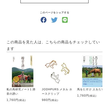
そうして馬と仲良くなったら、馬と遊ぶ楽しみが膨ら
みます！
どんな風にして遊びましょう？「UMA LIFE」には、
このページをシェアする
馬と過ごす時間が楽しくなるような国内外の情報が満
載です。
さらにあなたの地域の乗馬クラブがすぐにわかる【乗
馬クラブガイド】もついていて、あなたの乗馬ライフ
をサポートします！
この商品を見た人は、こちらの商品もチェックしてい
ます
・サイズ A4判
・出版社 メトロポリタンプレス
【内容】
特集1 引きこもり気分を吹き飛ばせ！
思いっきり夏乗馬
私の馬研究ノート1 蹄
JODHPURS メタル ホ
馬をたすけ 人をたすけ
・夏色の馬たち
音の誘い
ースクリップ
真夏の夜のばんば。／初夏の若駒。／御嶽山麓の恵
1,760円
(税込)
1,760円
980円
(税込)
(税込)
み。
高原に競う。